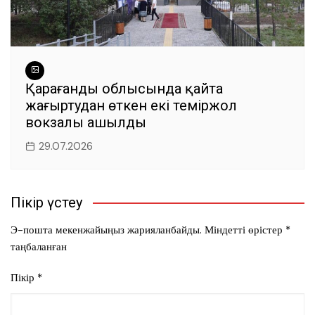
Қарағанды облысында қайта
жаңғыртудан өткен екі теміржол
вокзалы ашылды
29.07.2026
Пікір үстеу
Э-пошта мекенжайыңыз жарияланбайды.
Міндетті өрістер
*
таңбаланған
Пікір
*