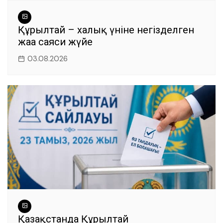
Құрылтай – халық үніне негізделген
жаңа саяси жүйе
03.08.2026
Қазақстанда Құрылтай