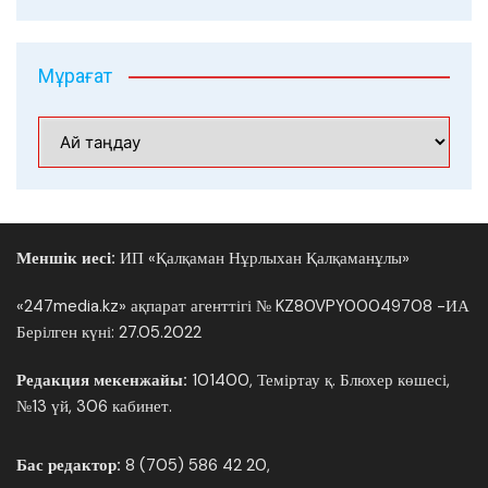
Мұрағат
Мұрағат
Меншік иесі:
ИП «Қалқаман Нұрлыхан Қалқаманұлы»
«247media.kz» ақпарат агенттігі № KZ80VPY00049708 -ИА
Берілген күні: 27.05.2022
Редакция мекенжайы:
101400, Теміртау қ. Блюхер көшесі,
№13 үй, 306 кабинет.
Бас редактор:
8 (705) 586 42 20,