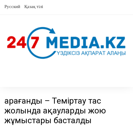
Skip
Русский
Қазақ тілі
to
content
Қарағанды – Теміртау тас
жолында ақауларды жою
жұмыстары басталды