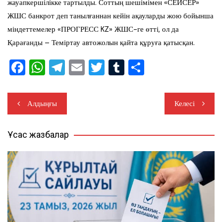
жауапкершілікке тартылды. Соттың шешімімен «СЕЙСЕР»
ЖШС банкрот деп танылғаннан кейін ақауларды жою бойынша
міндеттемелер «ПРОГРЕСС KZ» ЖШС-ге өтті, ол да
Қарағанды – Теміртау автожолын қайта құруға қатысқан.
F
W
T
E
T
T
S
a
h
el
m
wi
u
h
c
at
e
ail
tt
m
ar
Жазба
Алдыңғы
Келесі
e
s
gr
er
bl
e
навигациясы
b
A
a
r
Ұқсас жазбалар
o
p
m
o
p
k