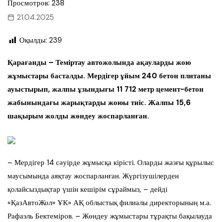
Просмотров: 238
21.04.2025
Оқылды:
239
Қарағанды – Теміртау автожолында ақауларды жою
жұмыстары басталды. Мердігер ұйым 240 бетон плитаны
ауыстырып, жалпы ұзындығы 11 712 метр цемент-бетон
жабынындағы жарықтарды жоюы тиіс. Жалпы 15,6
шақырым жолды жөндеу жоспарланған.
– Мердігер 14 сәуірде жұмысқа кірісті. Оларды жазғы құрылыс
маусымында аяқтау жоспарланған. Жүргізушілерден
қолайсыздықтар үшін кешірім сұраймыз, – дейді
«ҚазАвтоЖол» ҰК» АҚ облыстық филиалы директорының м.а.
Рафаэль Бектеміров. – Жөндеу жұмыстары тұрақты бақылауда