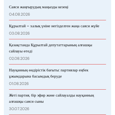
Саяси жаңғырудың маңызды кезеңі
04.08.2026
Құрылтай – халық үніне негізделген жаңа саяси жүйе
03.08.2026
Қазақстанда Құрылтай депутаттарының алғашқы
сайлауы өтеді
02.08.2026
Науқанның өндірістік бағыты: партиялар еңбек
ұжымдарына басымдық беруде
01.08.2026
Жеті партия, бір эфир және сайлауалды науқанның
алғашқы саяси сыны
30.07.2026