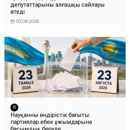
депутаттарының алғашқы сайлауы
өтеді
02.08.2026
Науқанның өндірістік бағыты:
партиялар еңбек ұжымдарына
басымдық беруде