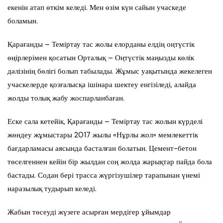
екенін атап өткім келеді. Мен өзім күн сайын учаскеде
боламын.
Қарағанды – Теміртау тас жолы елорданы елдің оңтүстік
өңірлерімен қосатын Орталық – Оңтүстік маңызды көлік
дәлізінің бөлігі болып табылады. Жұмыс уақытында жекелеген
учаскелерде қозғалысқа ішінара шектеу енгізіледі, алайда
жолды толық жабу жоспарланбаған.
Еске сала кетейік, Қарағанды – Теміртау тас жолын күрделі
жөндеу жұмыстары 2017 жылы «Нұрлы жол» мемлекеттік
бағдарламасы аясында басталған болатын. Цемент-бетон
төселгеннен кейін бір жылдан соң жолда жарықтар пайда бола
бастады. Содан бері трасса жүргізушілер тарапынан үнемі
наразылық тудырып келеді.
Жабын төсеуді жүзеге асырған мердігер ұйымдар