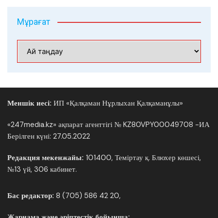
Мұрағат
Мұрағат
Меншік иесі:
ИП «Қалқаман Нұрлыхан Қалқаманұлы»
«247media.kz» ақпарат агенттігі № KZ80VPY00049708 -ИА
Берілген күні: 27.05.2022
Редакция мекенжайы:
101400, Теміртау қ. Блюхер көшесі,
№13 үй, 306 кабинет.
Бас редактор:
8 (705) 586 42 20,
Жарнама және әріптестік бойынша: