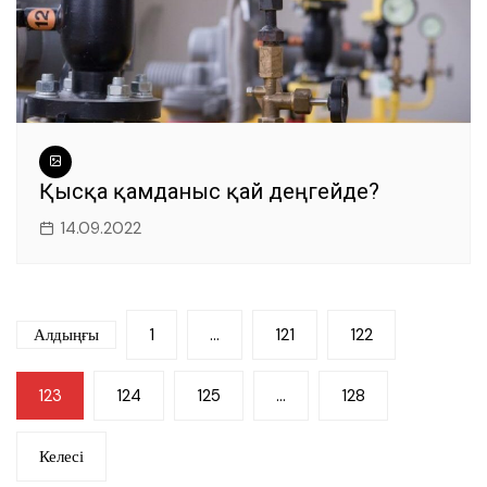
Қысқа қамданыс қай деңгейде?
14.09.2022
Жазбалар
Алдыңғы
1
…
121
122
навигациясы
123
124
125
…
128
Келесі