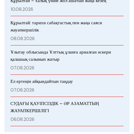
Құрылтай – халық үніне жол ашатын жаңа кезең
10.08.2026
Құрылтай: тарихи сабақтастық пен жаңа саяси
жауапкершілік
08.08.2026
Ұлытау облысында Ұлттық ұланға арналған әскери
қалашық салынып жатыр
07.08.2026
Ел ертеңін айқындайтын таңдау
07.08.2026
СУДАҒЫ ҚАУІПСІЗДІК – ӘР АЗАМАТТЫҢ
ЖАУАПКЕРШІЛІГІ
06.08.2026