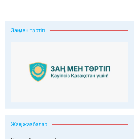
Заң мен тәртіп
Жаңа жазбалар