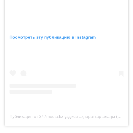
Посмотреть эту публикацию в Instagram
Публикация от 247media.kz үздіксіз ақпараттар алаңы (@247media.kz)