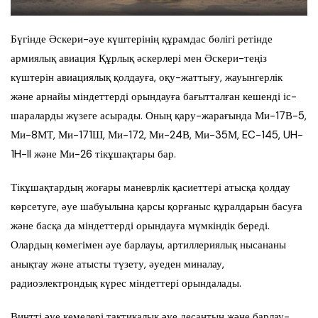
Бүгінде Әскери-әуе күштерінің құрамдас бөлігі ретінде
армиялық авиация Құрлық әскерлері мен Әскери-теңіз
күштерін авиациялық қолдауға, оқу-жаттығу, жауынгерлік
және арнайы міндеттерді орындауға бағытталған кешенді іс-
шараларды жүзеге асырады. Оның қару-жарағында Ми-17В-5,
Ми-8МТ, Ми-171Ш, Ми-172, Ми-24В, Ми-35М, EC-145, UH-
1H-II және Ми-26 тікұшақтары бар.
Тікұшақтардың жоғары маневрлік қасиеттері атысқа қолдау
көрсетуге, әуе шабуылына қарсы қорғаныс құралдарын басуға
және басқа да міндеттерді орындауға мүмкіндік береді.
Олардың көмегімен әуе барлауы, артиллериялық нысананы
анықтау және атысты түзету, әуеден миналау,
радиоэлектрондық күрес міндеттері орындалады.
Винтті әуе кемелері тактикалық әуе десантын және барлау-