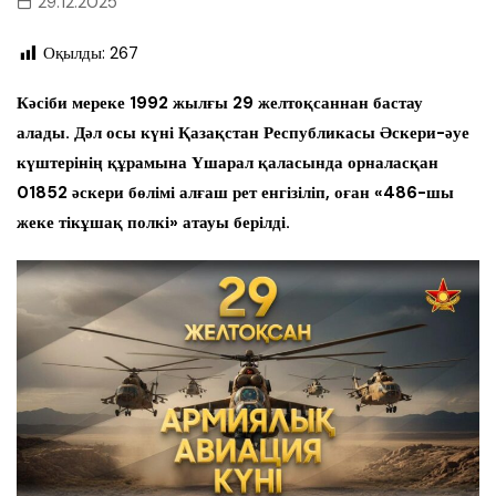
29.12.2025
Оқылды:
267
Кәсіби мереке 1992 жылғы 29 желтоқсаннан бастау
алады. Дәл осы күні Қазақстан Республикасы Әскери-әуе
күштерінің құрамына Үшарал қаласында орналасқан
01852 әскери бөлімі алғаш рет енгізіліп, оған «486-шы
жеке тікұшақ полкі» атауы берілді.