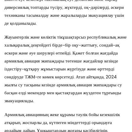
диверсиялық топтарды түсіру, жүктерді, оқ-дәрілерді, әскери
техниканы тасымалдау және жаралыларды эвакуациялау үшін
де қолданылады.
Жауынгерлік және көліктік тікұшақтарсыз республикалық және
халықаралық деңгейдегі бірде-бір оқу-жаттығу, сондай-ақ
әскери және әуе шерулері өтпейді. Қажет болған жағдайда
армиялық авиация экипаждары төтенше жағдайлар кезінде
іздестіру-құтқару жұмыстарын жүргізуде және өрттерді
сөндіруде ТЖМ-ге көмек көрсетеді. Атап айтқанда, 2024
жылғы су тасқыны кезінде армиялық авиация экипаждары су
басқан елді мекендер мен қыстақтардан жүздеген тұрғынды
эвакуациялады.
Армиялық авиацияның жеке құрамы тәулік бойы кезекшілік
атқарып, жоспарлы да, күтпеген міндеттерді орындауға
әрдайым дайын. Ұшқыштардың жоғары кәсібилігінің,