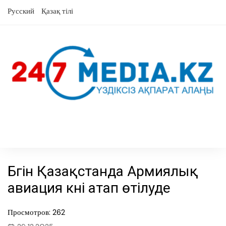
перейти
Русский
Қазақ тілі
к
содержанию
Бүгін Қазақстанда Армиялық
авиация күні атап өтілуде
Просмотров: 262