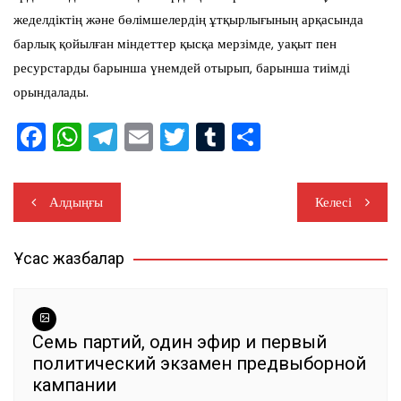
жеделдіктің және бөлімшелердің ұтқырлығының арқасында
барлық қойылған міндеттер қысқа мерзімде, уақыт пен
ресурстарды барынша үнемдей отырып, барынша тиімді
орындалады.
F
W
T
E
T
T
О
a
h
el
m
wi
u
тп
c
at
e
ai
tt
m
ра
Навигация
Алдыңғы
Келесі
e
s
gr
l
er
bl
ви
по
b
A
a
r
ть
Ұқсас жазбалар
записям
o
p
m
o
p
k
Семь партий, один эфир и первый
политический экзамен предвыборной
кампании