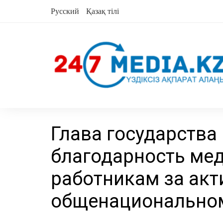
перейти
Русский
Қазақ тілі
к
содержанию
Глава государства
благодарность ме
работникам за акт
общенационально