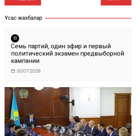
e
s
gr
l
er
bl
ви
по
b
A
a
r
ть
Ұқсас жазбалар
записям
o
p
m
o
p
k
Семь партий, один эфир и первый
политический экзамен предвыборной
кампании
30.07.2026