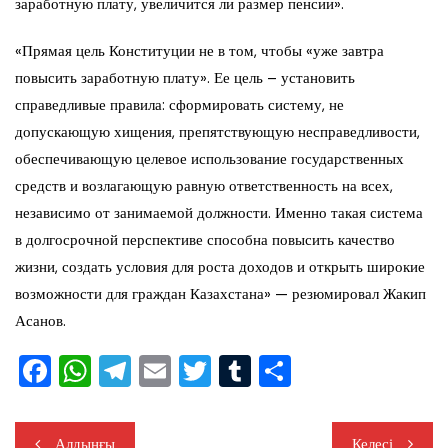
заработную плату, увеличится ли размер пенсии».
«Прямая цель Конституции не в том, чтобы «уже завтра
повысить заработную плату». Ее цель – установить
справедливые правила: сформировать систему, не
допускающую хищения, препятствующую несправедливости,
обеспечивающую целевое использование государственных
средств и возлагающую равную ответственность на всех,
независимо от занимаемой должности. Именно такая система
в долгосрочной перспективе способна повысить качество
жизни, создать условия для роста доходов и открыть широкие
возможности для граждан Казахстана» — резюмировал Жакип
Асанов.
F
W
T
E
T
T
О
a
h
el
m
wi
u
тп
c
at
e
ai
tt
m
ра
Навигация
Алдыңғы
Келесі