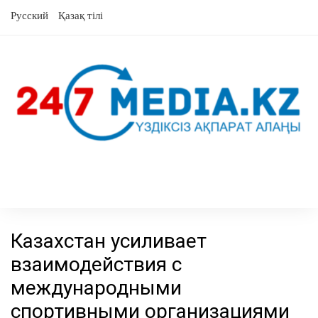
перейти
Русский
Қазақ тілі
к
содержанию
Казахстан усиливает
взаимодействия с
международными
спортивными организациями