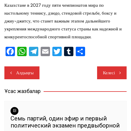
Казахстане в 2027 году пяти чемпионатов мира по
настольному теннису, дзюдо, стендовой стрельбе, боксу и
джиу-джитсу, что станет важным этапом дальнейшего
укрепления международного статуса страны как надежной и
конкурентоспособной спортивной площадки.
F
W
T
E
T
T
О
a
h
el
m
wi
u
тп
c
at
e
ai
tt
m
ра
Навигация
Алдыңғы
Келесі
e
s
gr
l
er
bl
ви
по
b
A
a
r
ть
Ұқсас жазбалар
записям
o
p
m
o
p
k
Семь партий, один эфир и первый
политический экзамен предвыборной