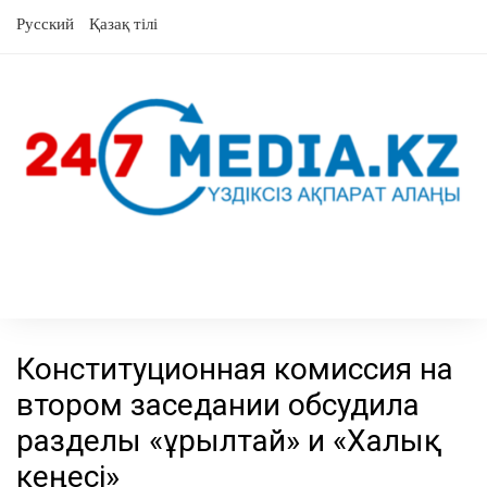
перейти
Русский
Қазақ тілі
к
содержанию
Конституционная комиссия на
втором заседании обсудила
разделы «Құрылтай» и «Халық
кеңесі»