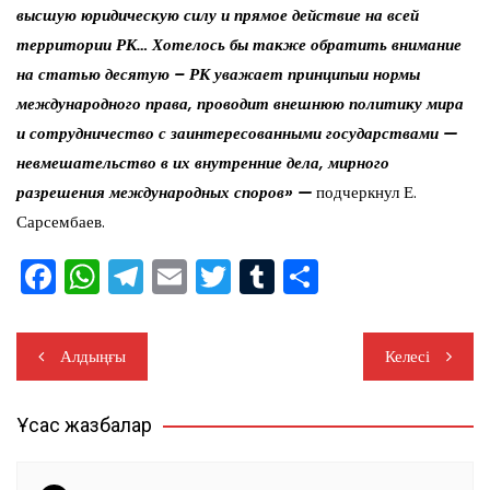
высшую юридическую силу и прямое действие на всей
территории РК… Хотелось бы также обратить внимание
на статью десятую – РК уважает принципыи нормы
международного права, проводит внешнюю политику мира
и сотрудничество с заинтересованными государствами —
невмешательство в их внутренние дела, мирного
разрешения международных споров» —
подчеркнул
Е.
Сарсембаев.
F
W
T
E
T
T
О
a
h
el
m
wi
u
тп
c
at
e
ai
tt
m
ра
Навигация
Алдыңғы
Келесі
e
s
gr
l
er
bl
ви
по
b
A
a
r
ть
Ұқсас жазбалар
записям
o
p
m
o
p