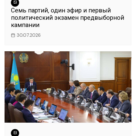
k
Семь партий, один эфир и первый
политический экзамен предвыборной
кампании
30.07.2026