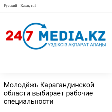
перейти
Русский
Қазақ тілі
к
содержанию
Молодёжь Карагандинской
области выбирает рабочие
специальности