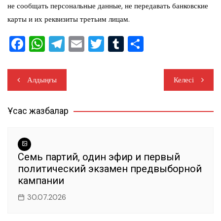
не сообщать персональные данные, не передавать банковские
карты и их реквизиты третьим лицам.
F
W
T
E
T
T
О
a
h
el
m
wi
u
тп
c
at
e
ai
tt
m
ра
Навигация
Алдыңғы
Келесі
e
s
gr
l
er
bl
ви
по
b
A
a
r
ть
Ұқсас жазбалар
записям
o
p
m
o
p
k
Семь партий, один эфир и первый
политический экзамен предвыборной
кампании
30.07.2026