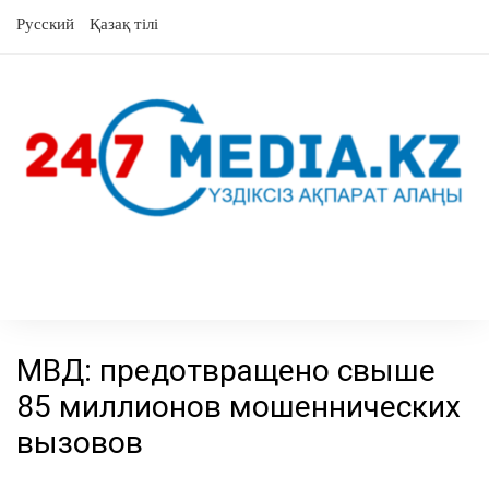
перейти
Русский
Қазақ тілі
к
содержанию
МВД: предотвращено свыше
85 миллионов мошеннических
вызовов