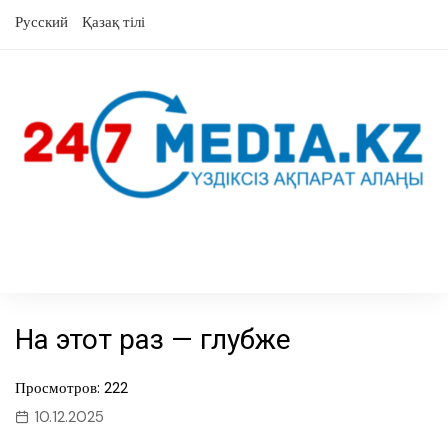
перейти
Русский
Қазақ тілі
к
содержанию
На этот раз — глубже
Просмотров: 222
10.12.2025