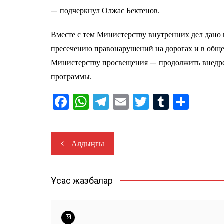
— подчеркнул Олжас Бектенов.
Вместе с тем Министерству внутренних дел дано
пресечению правонарушений на дорогах и в общ
Министерству просвещения — продолжить внедре
программы.
F
W
T
E
T
T
О
a
h
el
m
wi
u
тп
c
at
e
ai
tt
m
ра
Навигация
Алдыңғы
e
s
gr
l
er
bl
ви
по
b
A
a
r
ть
записям
o
p
m
Ұқсас жазбалар
o
p
k