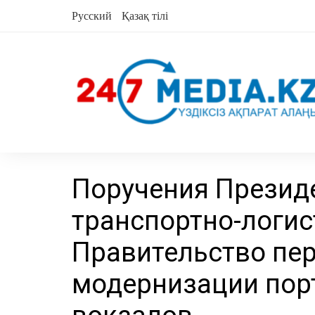
перейти
Русский
Қазақ тілі
к
содержанию
Поручения Презид
транспортно-логис
Правительство пер
модернизации порт