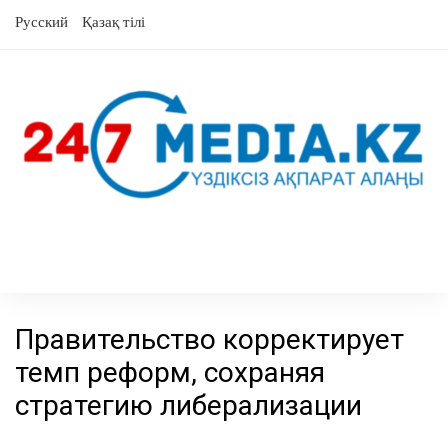
перейти
Русский
Қазақ тілі
к
содержанию
Правительство корректирует
темп реформ, сохраняя
стратегию либерализации