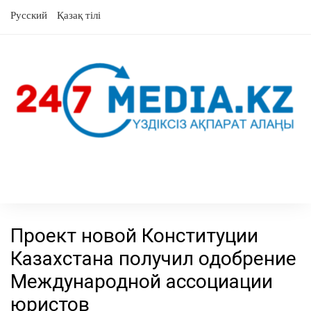
перейти
Русский
Қазақ тілі
к
содержанию
Проект новой Конституции
Казахстана получил одобрение
Международной ассоциации
юристов