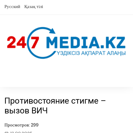
перейти
Русский
Қазақ тілі
к
содержанию
Противостояние стигме –
вызов ВИЧ
Просмотров: 299