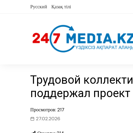
перейти
Русский
Қазақ тілі
к
содержанию
Трудовой коллекти
поддержал проект
Просмотров: 217
27.02.2026