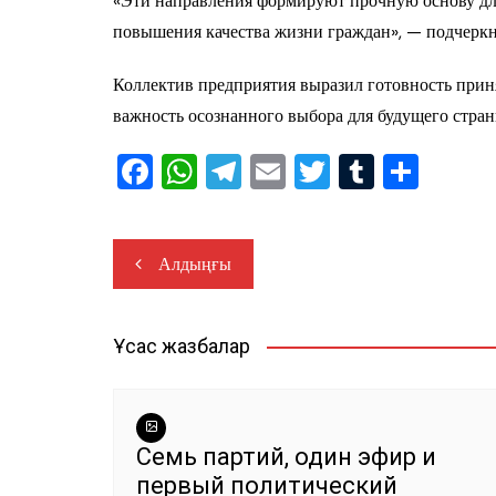
«Эти направления формируют прочную основу для
повышения качества жизни граждан», — подчеркн
Коллектив предприятия выразил готовность прин
важность осознанного выбора для будущего стран
F
W
T
E
T
T
О
a
h
el
m
wi
u
тп
c
at
e
ai
tt
m
ра
Навигация
Алдыңғы
e
s
gr
l
er
bl
ви
по
b
A
a
r
ть
записям
o
p
m
Ұқсас жазбалар
o
p
k
Семь партий, один эфир и
первый политический