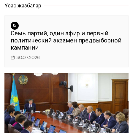
b
A
a
r
ть
Ұқсас жазбалар
записям
o
p
m
o
p
k
Семь партий, один эфир и первый
политический экзамен предвыборной
кампании
30.07.2026