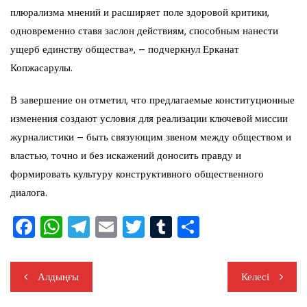
плюрализма мнений и расширяет поле здоровой критики,
одновременно ставя заслон действиям, способным нанести
ущерб единству общества», – подчеркнул Ерканат
Копжасарулы.
В завершение он отметил, что предлагаемые конституционные
изменения создают условия для реализации ключевой миссии
журналистики – быть связующим звеном между обществом и
властью, точно и без искажений доносить правду и
формировать культуру конструктивного общественного
диалога.
F
W
T
E
T
T
О
a
h
el
m
wi
u
тп
c
at
e
ai
tt
m
ра
Навигация
Алдыңғы
Келесі
e
s
gr
l
er
bl
ви
по