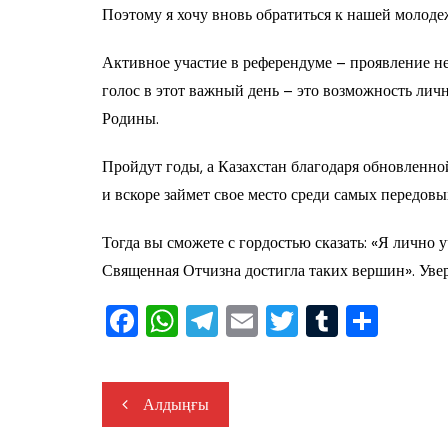
Поэтому я хочу вновь обратиться к нашей молоде
Активное участие в референдуме – проявление н
голос в этот важный день – это возможность личн
Родины.
Пройдут годы, а Казахстан благодаря обновленн
и вскоре займет свое место среди самых передовы
Тогда вы сможете с гордостью сказать: «Я лично 
Священная Отчизна достигла таких вершин». Увер
F
W
T
E
T
T
О
a
h
el
m
wi
u
тп
c
at
e
ai
tt
m
ра
Навигация
Алдыңғы
e
s
gr
l
er
bl
ви
по