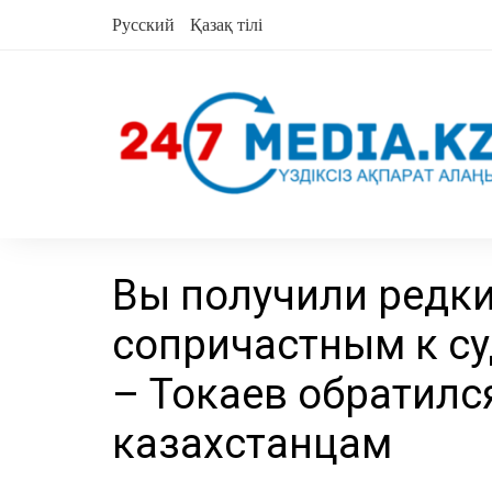
перейти
Русский
Қазақ тілі
к
содержанию
Вы получили редки
сопричастным к с
– Токаев обратилс
казахстанцам