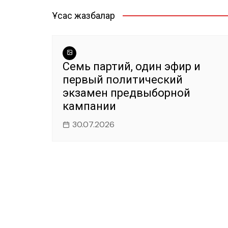
b
A
a
r
ть
записям
o
p
m
Ұқсас жазбалар
o
p
k
Семь партий, один эфир и
первый политический
экзамен предвыборной
кампании
30.07.2026