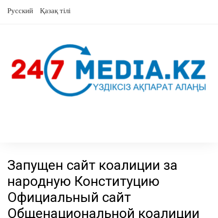
перейти
Русский
Қазақ тілі
к
содержанию
Запущен сайт коалиции за
народную Конституцию
Официальный сайт
Общенациональной коалиции