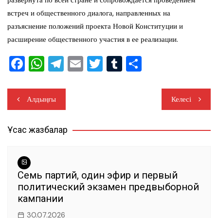
развернута по всей стране и сопровождается проведением
встреч и общественного диалога, направленных на
разъяснение положений проекта Новой Конституции и
расширение общественного участия в ее реализации.
F
W
T
E
T
T
О
a
h
el
m
wi
u
тп
c
at
e
ai
tt
m
ра
Навигация
Алдыңғы
Келесі
e
s
gr
l
er
bl
ви
по
b
A
a
r
ть
Ұқсас жазбалар
записям
o
p
m
o
p
k
Семь партий, один эфир и первый
политический экзамен предвыборной
кампании
30.07.2026