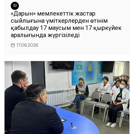
«Дарын» мемлекеттік жастар
сыйлығына үміткерлерден өтінім
қабылдау 17 маусым мен 17 қыркүйек
аралығында жүргізіледі
17.06.2026