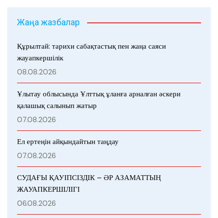
Жаңа жазбалар
Құрылтай: тарихи сабақтастық пен жаңа саяси
жауапкершілік
08.08.2026
Ұлытау облысында Ұлттық ұланға арналған әскери
қалашық салынып жатыр
07.08.2026
Ел ертеңін айқындайтын таңдау
07.08.2026
СУДАҒЫ ҚАУІПСІЗДІК – ӘР АЗАМАТТЫҢ
ЖАУАПКЕРШІЛІГІ
06.08.2026