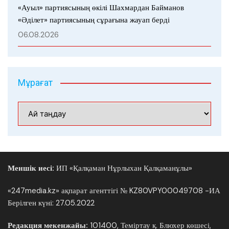
«Ауыл» партиясының өкілі Шахмардан Байманов
«Әділет» партиясының сұрағына жауап берді
06.08.2026
Мұрағат
Мұрағат
Меншік иесі:
ИП «Қалқаман Нұрлыхан Қалқаманұлы»
«247media.kz» ақпарат агенттігі № KZ80VPY00049708 -ИА
Берілген күні: 27.05.2022
Редакция мекенжайы:
101400, Теміртау қ. Блюхер көшесі,