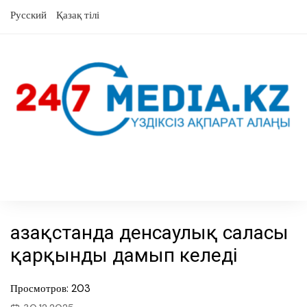
Skip
Русский
Қазақ тілі
to
content
Қазақстанда денсаулық саласы
қарқынды дамып келеді
Просмотров: 203