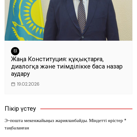
Жаңа Конституция: құқықтарға,
диалогқа және тиімділікке баса назар
аудару
19.02.2026
Пікір үстеу
Э-пошта мекенжайыңыз жарияланбайды.
Міндетті өрістер
*
таңбаланған