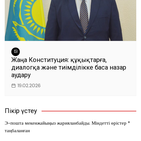
Жаңа Конституция: құқықтарға,
диалогқа және тиімділікке баса назар
аудару
19.02.2026
Пікір үстеу
Э-пошта мекенжайыңыз жарияланбайды.
Міндетті өрістер
*
таңбаланған