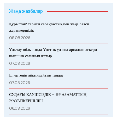
Жаңа жазбалар
Құрылтай: тарихи сабақтастық пен жаңа саяси
жауапкершілік
08.08.2026
Ұлытау облысында Ұлттық ұланға арналған әскери
қалашық салынып жатыр
07.08.2026
Ел ертеңін айқындайтын таңдау
07.08.2026
СУДАҒЫ ҚАУІПСІЗДІК – ӘР АЗАМАТТЫҢ
ЖАУАПКЕРШІЛІГІ
06.08.2026