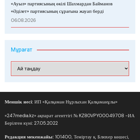
«Ауыл» партиясының өкілі Шахмардан Байманов
«Әділет» партиясының сұрағына жауап берді
06.08.2026
Мұрағат
Мұрағат
Меншік иесі:
ИП «Қалқаман Нұрлыхан Қалқаманұлы»
«247media.kz» ақпарат агенттігі № KZ80VPY00049708 -ИА
Берілген күні: 27.05.2022
Редакция мекенжайы:
101400, Теміртау қ. Блюхер көшесі,