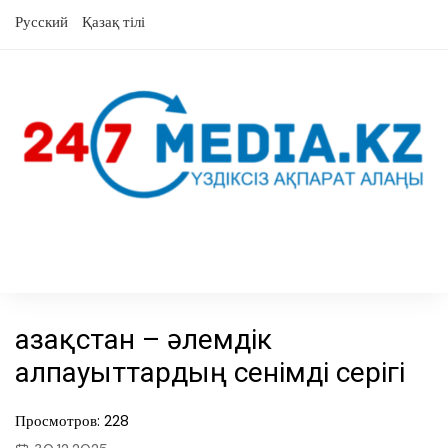
Skip
Русский
Қазақ тілі
to
content
Қазақстан – әлемдік
алпауыттардың сенімді серігі
Просмотров: 228