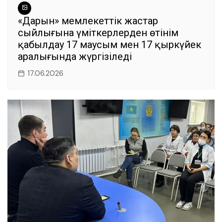
«Дарын» мемлекеттік жастар
сыйлығына үміткерлерден өтінім
қабылдау 17 маусым мен 17 қыркүйек
аралығында жүргізіледі
17.06.2026