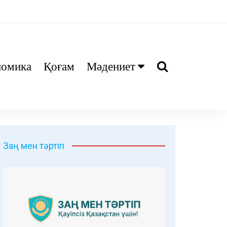
номика
Қоғам
Мәдениет
Ани
Тіл біл
Дәрі
Заң мен тәртіп