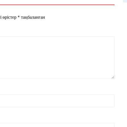
і өрістер
*
таңбаланған