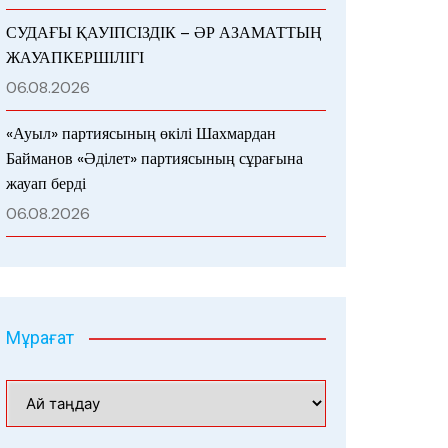
СУДАҒЫ ҚАУІПСІЗДІК – ӘР АЗАМАТТЫҢ
ЖАУАПКЕРШІЛІГІ
06.08.2026
«Ауыл» партиясының өкілі Шахмардан
Байманов «Әділет» партиясының сұрағына
жауап берді
06.08.2026
Мұрағат
Мұрағат