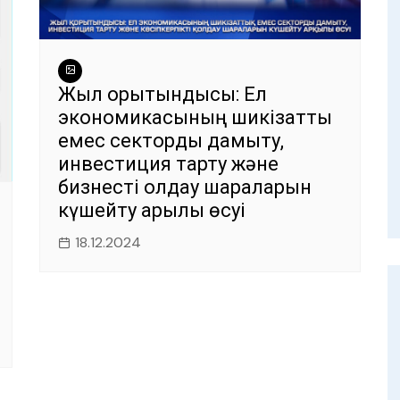
Жыл қорытындысы: Ел
экономикасының шикізаттық
емес секторды дамыту,
инвестиция тарту және
бизнесті қолдау шараларын
күшейту арқылы өсуі
18.12.2024