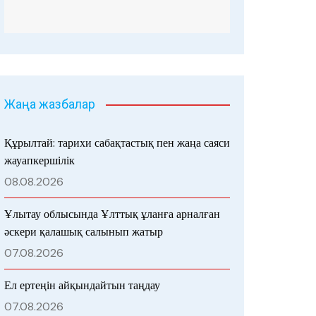
Жаңа жазбалар
Құрылтай: тарихи сабақтастық пен жаңа саяси
жауапкершілік
08.08.2026
Ұлытау облысында Ұлттық ұланға арналған
әскери қалашық салынып жатыр
07.08.2026
Ел ертеңін айқындайтын таңдау
07.08.2026