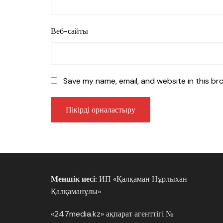
Веб-сайты
Save my name, email, and website in this br
Меншік иесі:
ИП «Қалқаман Нұрлыхан
Қалқаманұлы»
«247media.kz» ақпарат агенттігі №