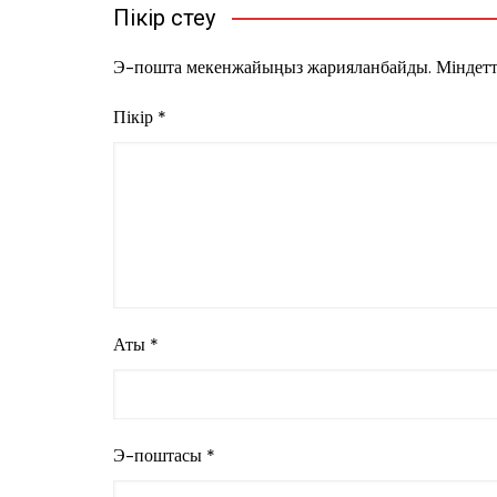
Пікір үстеу
Э-пошта мекенжайыңыз жарияланбайды.
Міндетт
Пікір
*
Аты
*
Э-поштасы
*