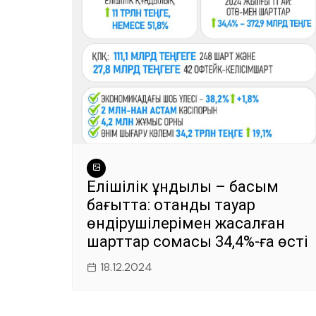
Елішілік құндылық – басым
бағытта: отандық тауар
өндірушілерімен жасалған
шарттар сомасы 34,4%-ға өсті
18.12.2024