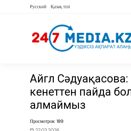
Skip
Русский
Қазақ тілі
to
content
Айгүл Сәдуақасова:
кенеттен пайда бол
алмаймыз
Просмотров: 189
22.02.2026