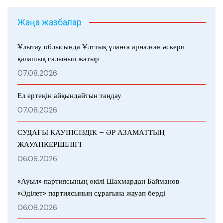
Жаңа жазбалар
Ұлытау облысында Ұлттық ұланға арналған әскери
қалашық салынып жатыр
07.08.2026
Ел ертеңін айқындайтын таңдау
07.08.2026
СУДАҒЫ ҚАУІПСІЗДІК – ӘР АЗАМАТТЫҢ
ЖАУАПКЕРШІЛІГІ
06.08.2026
«Ауыл» партиясының өкілі Шахмардан Байманов
«Әділет» партиясының сұрағына жауап берді
06.08.2026