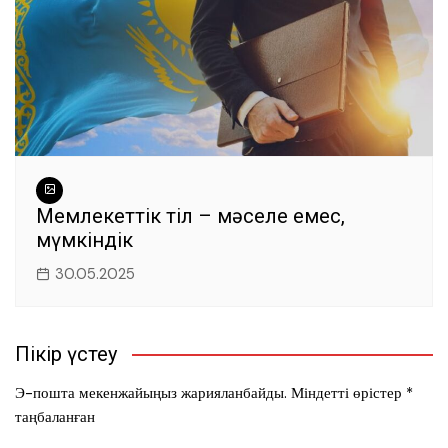
Мемлекеттік тіл – мәселе емес,
мүмкіндік
30.05.2025
Пікір үстеу
Э-пошта мекенжайыңыз жарияланбайды.
Міндетті өрістер
*
таңбаланған