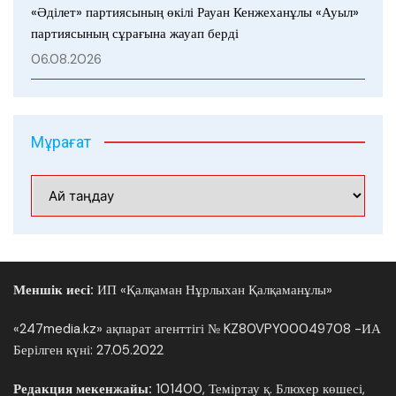
«Әділет» партиясының өкілі Рауан Кенжеханұлы «Ауыл»
партиясының сұрағына жауап берді
06.08.2026
Мұрағат
Мұрағат
Меншік иесі:
ИП «Қалқаман Нұрлыхан Қалқаманұлы»
«247media.kz» ақпарат агенттігі № KZ80VPY00049708 -ИА
Берілген күні: 27.05.2022
Редакция мекенжайы:
101400, Теміртау қ. Блюхер көшесі,