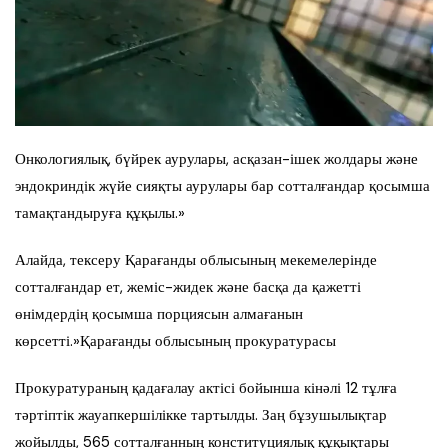
Онкологиялық, бүйрек аурулары, асқазан-ішек жолдары және
эндокриндік жүйе сияқты аурулары бар сотталғандар қосымша
тамақтандыруға құқылы.»
Алайда, тексеру Қарағанды ​​облысының мекемелерінде
сотталғандар ет, жеміс-жидек және басқа да қажетті
өнімдердің қосымша порциясын алмағанын
көрсетті.»Қарағанды облысының прокуратурасы
Прокуратураның қадағалау актісі бойынша кінәлі 12 тұлға
тәртіптік жауапкершілікке тартылды. Заң бұзушылықтар
жойылды, 565 сотталғанның конституциялық құқықтары