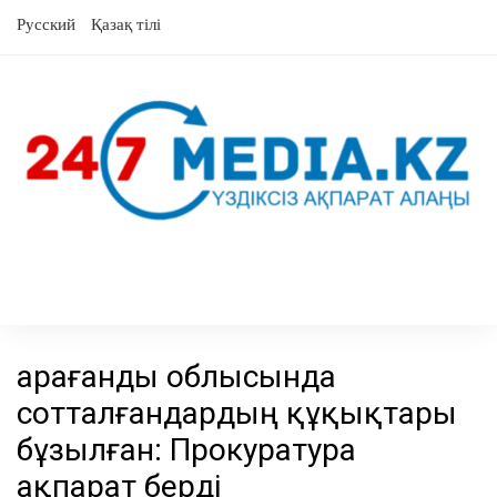
Skip
Русский
Қазақ тілі
to
content
Қарағанды облысында
сотталғандардың құқықтары
бұзылған: Прокуратура
ақпарат берді