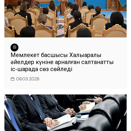
Мемлекет басшысы Халықаралық
әйелдер күніне арналған салтанатты
іс-шарада сөз сөйледі
06.03.2026