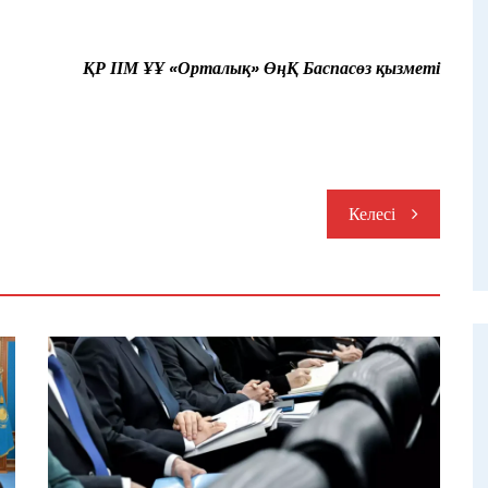
ҚР ІІМ ҰҰ «Орталық» ӨңҚ Баспасөз қызметі
Келесі