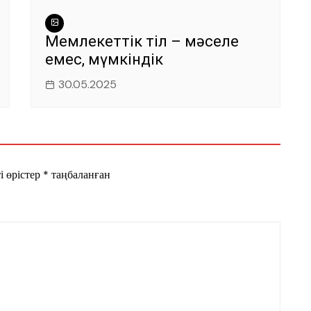
Мемлекеттік тіл – мәселе
емес, мүмкіндік
30.05.2025
і өрістер
*
таңбаланған