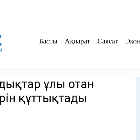
Басты
Ақпарат
Саясат
Эко
дықтар ұлы отан
рін құттықтады