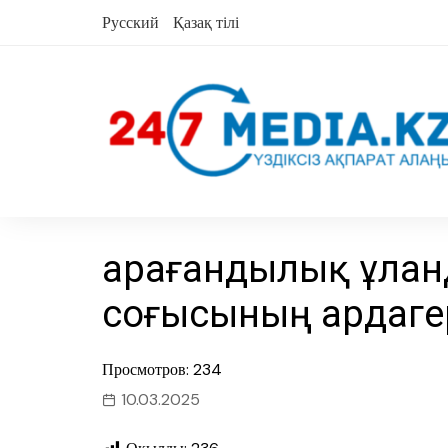
Skip
Русский
Қазақ тілі
to
content
Қарағандылық ұлан
соғысының ардаге
Просмотров: 234
10.03.2025