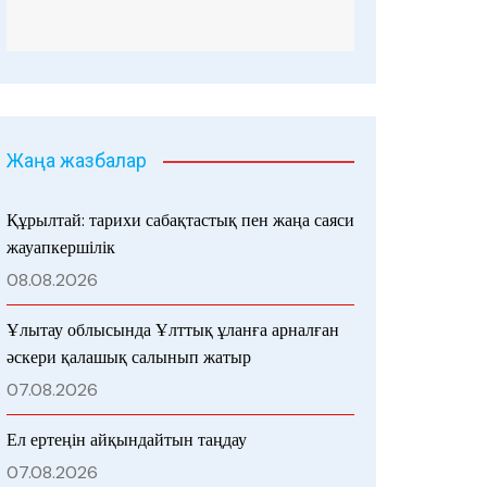
Жаңа жазбалар
Құрылтай: тарихи сабақтастық пен жаңа саяси
жауапкершілік
08.08.2026
Ұлытау облысында Ұлттық ұланға арналған
әскери қалашық салынып жатыр
07.08.2026
Ел ертеңін айқындайтын таңдау
07.08.2026