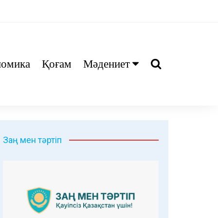
номика
Қоғам
Мәдениет
Ани
Тіл біл
Дәрі
Заң мен тәртіп