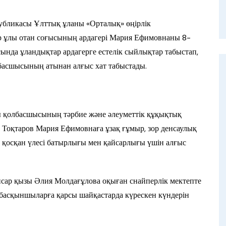
убликасы Ұлттық ұланы «Орталық» өңірлік
р ұлы отан соғысының ардагері Мария Ефимовнаны 8-
ында ұландықтар ардагерге естелік сыйлықтар табыстап,
басшысының атынан алғыс хат табыстады.
 қолбасшысының тәрбие және әлеуметтік құқықтық
 Тоқтаров Мария Ефимовнаға ұзақ ғұмыр, зор денсаулық
ге қосқан үлесі батырлығы мен қайсарлығы үшін алғыс
айсар қызы Әлия Молдағұлова оқыған снайперлік мектепте
басқыншыларға қарсы шайқастарда күрескен күндерін