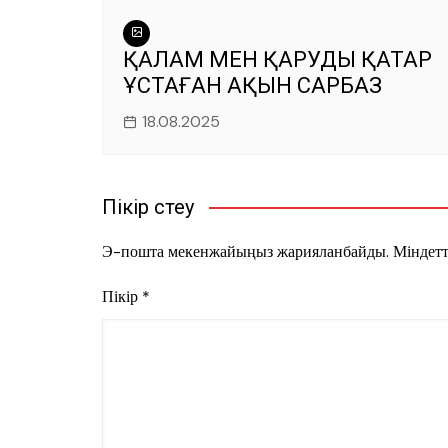
ҚАЛАМ МЕН ҚАРУДЫ ҚАТАР
ҰСТАҒАН АҚЫН САРБАЗ
18.08.2025
Пікір үстеу
Э-пошта мекенжайыңыз жарияланбайды.
Міндетт
Пікір
*