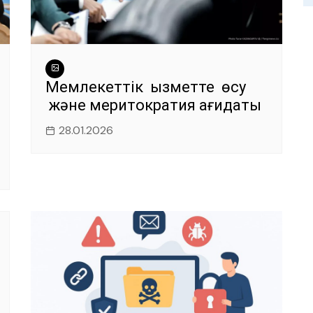
Мемлекеттік қызметте өсу
және меритократия қағидаты
28.01.2026