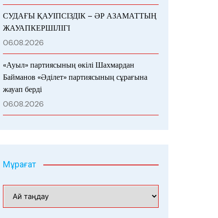
СУДАҒЫ ҚАУІПСІЗДІК – ӘР АЗАМАТТЫҢ
ЖАУАПКЕРШІЛІГІ
06.08.2026
«Ауыл» партиясының өкілі Шахмардан
Байманов «Әділет» партиясының сұрағына
жауап берді
06.08.2026
Мұрағат
Мұрағат