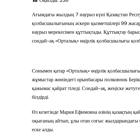
Оқылды:
236
Ағымдағы жылдың 7 наурыз күні Қазақстан Респ
қолбасшылығының әскери қызметшілері 99 жаса
наурыз мерекесімен құттықтады. Құттықтау барыс
сондай-ақ «Орталық» өңірлік қолбасшылығы қол
Сонымен қатар «Орталық» өңірлік қолбасшылығы
жұмыстар жөніндегі орынбасары полковник Берік
қажымас қайрат тіледі. Сондай-ақ, жеңіске жету
білдірді.
Өз кезегінде Мария Ефимовна өзінің қазақтың қ
оқығаның айтып, ұлы отан соғыс жылдарындағы 
еске алды.