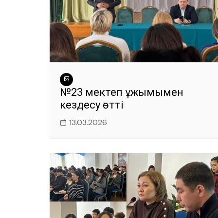
№23 мектеп ұжымымен
кездесу өтті
13.03.2026