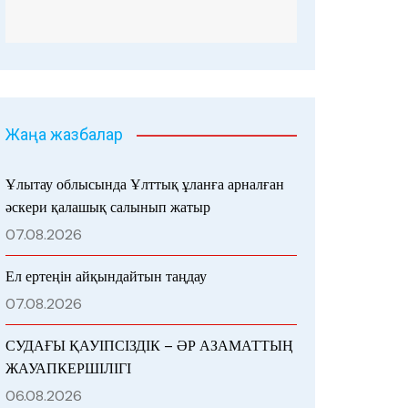
Жаңа жазбалар
Ұлытау облысында Ұлттық ұланға арналған
әскери қалашық салынып жатыр
07.08.2026
Ел ертеңін айқындайтын таңдау
07.08.2026
СУДАҒЫ ҚАУІПСІЗДІК – ӘР АЗАМАТТЫҢ
ЖАУАПКЕРШІЛІГІ
06.08.2026