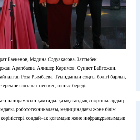
рат Баекенов, Мәдина Сәдуақасова, Заттыбек
ржан Арапбаева, Алишер Каримов, Сүндет Байғожин,
 айналған Роза Рымбаева. Туындының соңғы бөлігі барлық
е ерекше салтанат пен кең тыныс береді.
ің кең панорамасын қамтиды: қазақстандық спортшылардың
ымдағы, робототехникадағы, медицинадағы және білім
и көріністері, сондай-ақ қоғамдық және инфрақұрылымдық