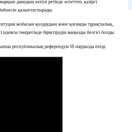
 жарқын дамудың кепілі ретінде әспеттеп, қазіргі
бейнесін қалыптастырады.
титуция жобасын қолдаудың және қоғамды тұрақтылық,
 идеясы төңірегінде біріктірудің маңызды белгісі болды.
ынша республикалық референдум 15 наурызда өтеді.