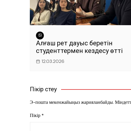
Алғаш рет дауыс беретін
студенттермен кездесу өтті
12.03.2026
Пікір үстеу
Э-пошта мекенжайыңыз жарияланбайды.
Міндетт
Пікір
*