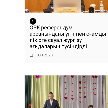
ОРК референдум
қарсаңындағы үгіт пен қоғамдық
пікірге сауал жүргізу
қағидаларын түсіндірді
13.03.2026