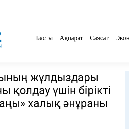
Басты
Ақпарат
Саясат
Эко
асының жұлдыздары
ы қолдау үшін бірікті
Заңы» халық әнұраны