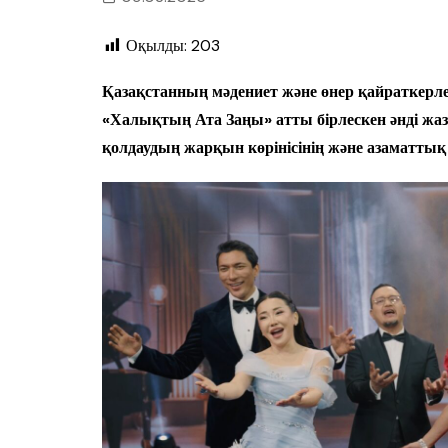
Оқылды:
203
Қазақстанның мәдениет және өнер қайраткерле
«Халықтың Ата Заңы» атты бірлескен әнді жа
қолдаудың жарқын көрінісінің және азаматтық