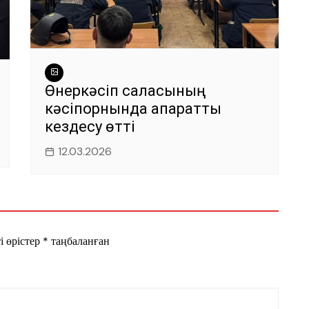
Өнеркәсіп саласының
кәсіпорнында ақпараттық
кездесу өтті
12.03.2026
і өрістер
*
таңбаланған