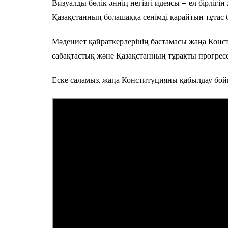
Визуалды бөлік әннің негізгі идеясы – ел бірлігін
Қазақстанның болашаққа сенімді қарайтын тұтас 
Мәдениет қайраткерлерінің бастамасы жаңа Конс
сабақтастық және Қазақстанның тұрақты прогрессі
Еске саламыз, жаңа Конституцияны қабылдау бой