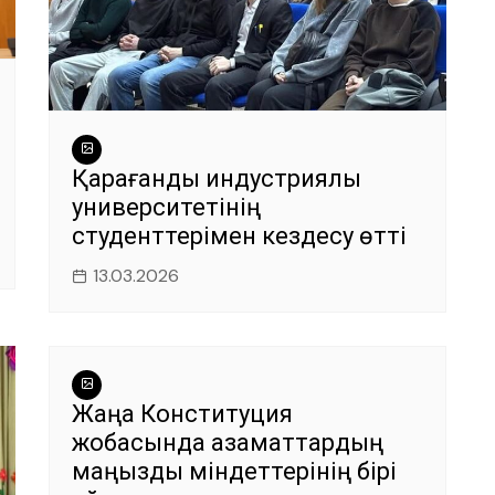
Қарағанды индустриялық
университетінің
студенттерімен кездесу өтті
13.03.2026
Жаңа Конституция
жобасында азаматтардың
маңызды міндеттерінің бірі