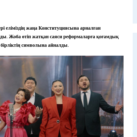
рі еліміздің жаңа Конституциясына арналған
зды. Жоба өтіп жатқан саяси реформаларға қоғамдық
 бірліктің символына айналды.