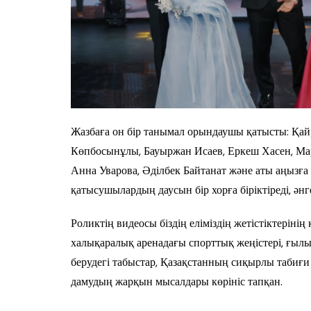
Жазбаға он бір танымал орындаушы қатысты: Қай
Көпбосынұлы, Бауыржан Исаев, Еркеш Хасен, Ма
Анна Уварова, Әділбек Байтанат және аты аңызға
қатысушылардың даусын бір хорға біріктіреді, әнг
Роликтің видеосы біздің еліміздің жетістіктерін
халықаралық аренадағы спорттық жеңістері, ғыл
берудегі табыстар, Қазақстанның сиқырлы табиғ
дамудың жарқын мысалдары көрініс тапқан.