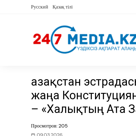
Skip
Русский
Қазақ тілі
to
content
Қазақстан эстрад
жаңа Конституциян
– «Халықтың Ата 
Просмотров: 205
09.03.2026