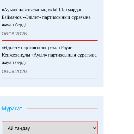
«Ауыл» партиясының өкілі Шахмардан
Байманов «Әділет» партиясының сұрағына
жауап берді
06.08.2026
«Әділет» партиясының өкілі Рауан
Кенжеханұлы «Ауыл» партиясының сұрағына
жауап берді
06.08.2026
Мұрағат
Мұрағат