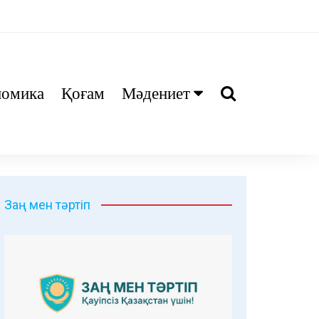
номика
Қоғам
Мәдениет
Ани
Тіл біл
Дәрі
Заң мен тәртіп