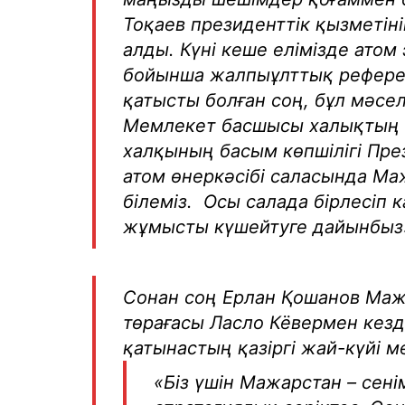
Тоқаев президенттік қызметіні
алды. Күні кеше елімізде атом
бойынша жалпыұлттық референ
қатысты болған соң, бұл мәс
Мемлекет басшысы халықтың өз
халқының басым көпшілігі Пре
атом өнеркәсібі саласында Ма
білеміз. Осы салада бірлесіп 
жұмысты күшейтуге дайынбыз»,
Сонан соң Ерлан Қошанов Ма
төрағасы Ласло Кёвермен кез
қатынастың қазіргі жай-күйі 
«Біз үшін Мажарстан – сен