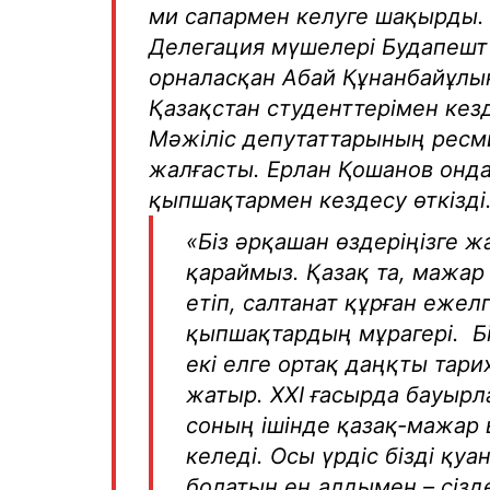
ми са­пармен келуге шақырды.
Делегация мүшелері Будапешт
орналасқан Абай Құнанбайұлы
Қазақстан студенттерімен кезд
Мәжіліс депутаттарының ресми
жалғасты. Ерлан Қошанов онда
қыпшақтармен кездесу өткізді
«Біз әрқашан өздеріңізге ж
қараймыз. Қазақ та, мажар
етіп, салтанат құрған ежелг
қыпшақтардың мұрагері. Б
екі елге ортақ даңқты тар
жатыр. ХХІ ғасырда бауырл
соның ішінде қазақ-мажар
келеді. Осы үрдіс бізді қу
болатын ең алдымен – сізд