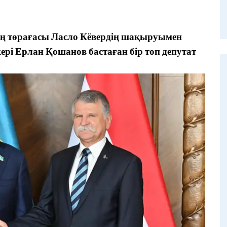
 төрағасы Ласло Кёвердің шақыруымен
ері Ерлан Қошанов бастаған бір топ депутат