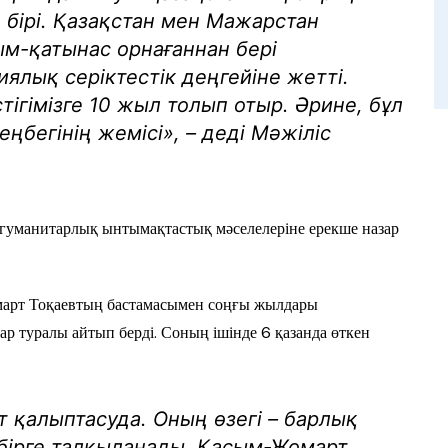
бірі. Қазақстан мен Мажарстан
м-қатынас орнағаннан бері
ялық серіктестік деңгейіне жетті.
тігімізге 10 жыл толып отыр. Әрине, бұл
бегінің жемісі», – деді Мәжіліс
гуманитарлық ынтымақтастық мәселелеріне ерекше назар
арт Тоқаев­тың бастамасымен соңғы жылдары
ар туралы айтып берді. Соның ішінде 6 қазанда өткен
т қалыптасуда. Оның өзегі – барлық
бірге талқыланады. Қасым-Жомарт