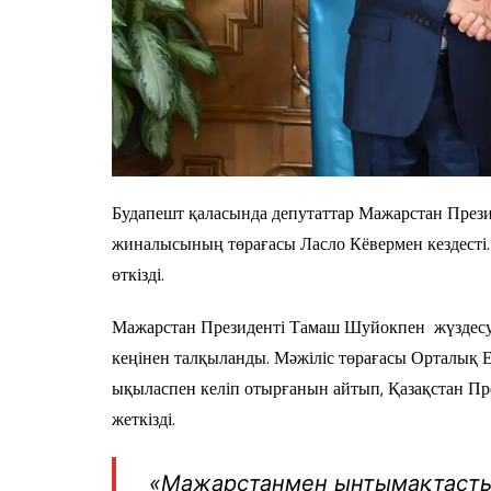
Будапешт қаласында депутаттар Мажарстан През
жиналысының төрағасы Ласло Кёвермен кездесті.
өткізді.
Мажарстан Президенті Тамаш Шуйокпен жүздесуд
кеңінен талқыланды. Мәжіліс төрағасы Орталық 
ықыласпен келіп отырғанын айтып, Қазақстан П
жеткізді.
«Мажарстанмен ынтымақтасты