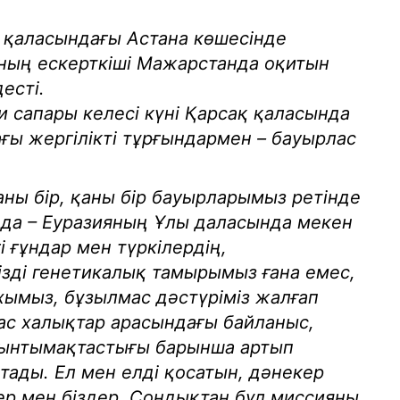
 қаласындағы Астана көшесінде
ның ескерткіші Мажарстанда оқитын
есті.
 сапары келесі күні Қарсақ қаласында
ғы жергілікті тұрғындармен – бауырлас
.
аны бір, қаны бір бауырларымыз ретінде
 да – Еуразияның Ұлы даласында мекен
і ғұндар мен түркілердің,
ізді генетикалық тамырымыз ғана емес,
ихымыз, бұзылмас дәстүріміз жалғап
ас халықтар арасындағы байланыс,
 ынтымақтастығы барынша артып
антады. Ел мен елді қосатын, дәнекер
ер мен біздер. Сондықтан бұл миссияны