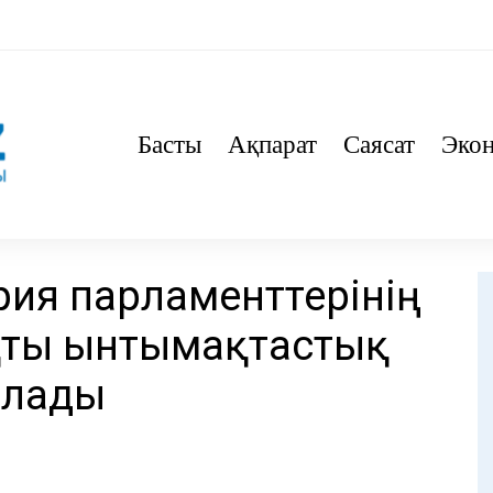
Басты
Ақпарат
Саясат
Эко
рия парламенттерінің
қты ынтымақтастық
ылады