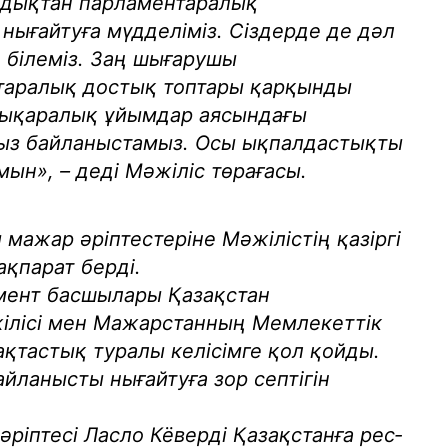
ондықтан парламентаралық
нығайтуға мүдделіміз. Сіздерде де дәл
 білеміз. Заң шығарушы
таралық достық топтары қарқынды
алықаралық ұйымдар аясындағы
ыз байланыстамыз. Осы ықпалдастықты
ын», – деді Мәжіліс төрағасы.
мажар әріптестеріне Мәжілістің қазіргі
ақпарат берді.
амент басшылары Қазақстан
ілісі мен Мажарстанның Мемлекеттік
тастық туралы келісімге қол қойды.
йланысты нығайтуға зор септігін
ріптесі Ласло Кёверді Қазақстанға рес­