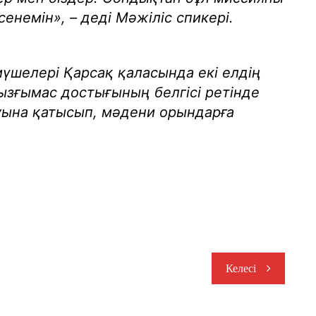
немін», – деді Мәжіліс спикері.
үшелері Қарсақ қаласында екі елдің
зғымас достығының белгісі ретінде
уына қатысып, мәдени орындарға
Келесі