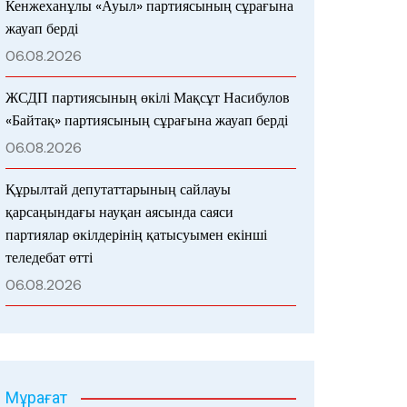
Кенжеханұлы «Ауыл» партиясының сұрағына
жауап берді
06.08.2026
ЖСДП партиясының өкілі Мақсұт Насибулов
«Байтақ» партиясының сұрағына жауап берді
06.08.2026
Құрылтай депутаттарының сайлауы
қарсаңындағы науқан аясында саяси
партиялар өкілдерінің қатысуымен екінші
теледебат өтті
06.08.2026
Мұрағат