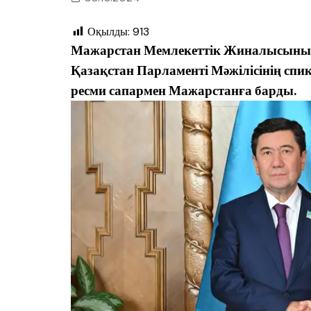
Оқылды:
913
Мажарстан Мемлекеттік Жиналысының
Қазақстан Парламенті Мәжілісінің спик
ресми сапармен Мажарстанға барды.