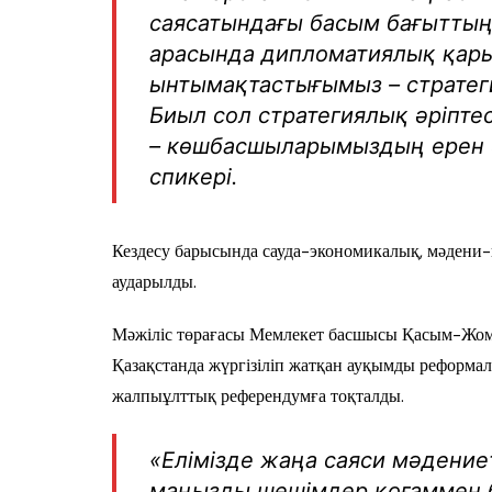
саясатындағы басым бағыттың 
арасында дипломатиялық қары
ынтымақтастығымыз – стратеги
Биыл сол стратегиялық әріптес
– көшбасшыларымыздың ерен ең
спикері.
Кездесу барысында сауда-экономикалық, мәдени-
аударылды.
Мәжіліс төрағасы Мемлекет бас­шысы Қасым-Жом
Қазақстанда жүргізіліп жатқан ауқымды реформал
жалпыұлттық референдумға тоқталды.
«Елімізде жаңа саяси мәдение
маңызды шешімдер қоғаммен 