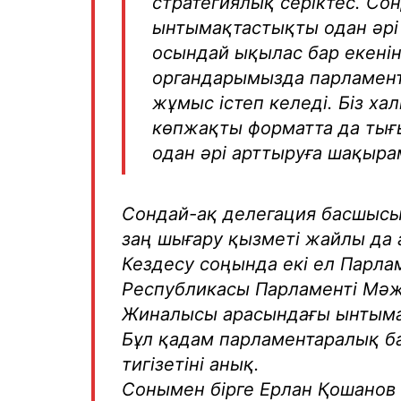
стратегиялық серіктес. С
ынтымақтастықты одан әрі 
осындай ықылас бар екенін
органдарымызда парламен
жұмыс істеп келеді. Біз х
көпжақты форматта да тығ
одан әрі арттыруға шақырам
Сондай-ақ делегация басшысы 
заң шығару қызметі жайлы да 
Кездесу соңында екі ел Парл
Республикасы Парламенті Мәж
Жиналысы арасындағы ынтымақ
Бұл қадам парламентаралық ба
тигізетіні анық.
Сонымен бірге Ерлан Қошанов ә