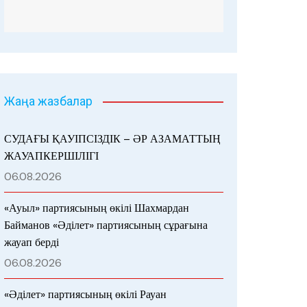
Жаңа жазбалар
СУДАҒЫ ҚАУІПСІЗДІК – ӘР АЗАМАТТЫҢ
ЖАУАПКЕРШІЛІГІ
06.08.2026
«Ауыл» партиясының өкілі Шахмардан
Байманов «Әділет» партиясының сұрағына
жауап берді
06.08.2026
«Әділет» партиясының өкілі Рауан