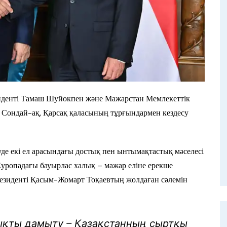
иденті Тамаш Шуйокпен және Мажарстан Мемлекеттік
 Сондай-ақ, Қарсақ қаласының тұрғындармен кездесу
е екі ел арасындағы достық пен ынтымақтастық мәселесі
Еуропадағы бауырлас халық – мажар еліне ерекше
резиденті Қасым-Жомарт Тоқаевтың жолдаған сәлемін
қты дамыту – Қазақстанның сыртқы