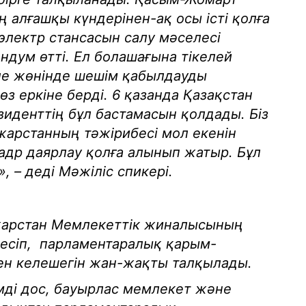
ң алғашқы күндерінен-ақ осы істі қолға
 электр стансасын салу мәселесі
дум өтті. Ел болашағына тікелей
еле жөнінде шешім қабылдауды
 еркіне берді. 6 қазанда Қазақстан
зиденттің бұл бастамасын қолдады. Біз
жарстанның тәжірибесі мол екенін
кадр даярлау қолға алынып жатыр. Бұл
 – деді Мәжіліс спикері.
жарстан Мемлекеттік жиналысының
десіп, парламентаралық қарым-
мен келешегін жан-жақты талқылады.
імді дос, бауырлас мемлекет және