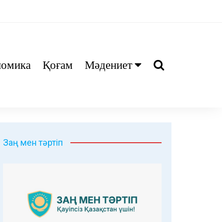
номика
Қоғам
Мәдениет
Ани
Тіл біл
Дәрі
Заң мен тәртіп