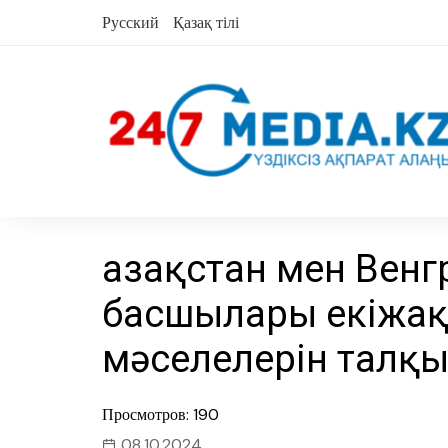
Skip
Русский
Қазақ тілі
to
content
Қазақстан мен Венг
басшылары екіжа
мәселелерін талқ
Просмотров: 190
08.10.2024