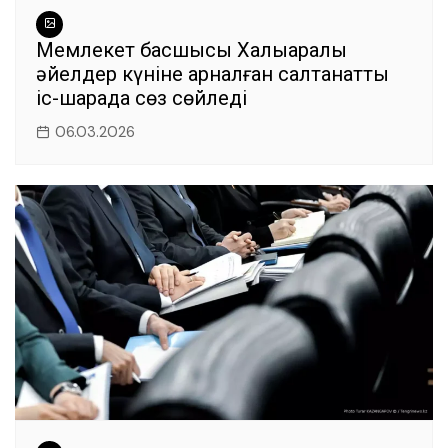
Мемлекет басшысы Халықаралық
әйелдер күніне арналған салтанатты
іс-шарада сөз сөйледі
06.03.2026