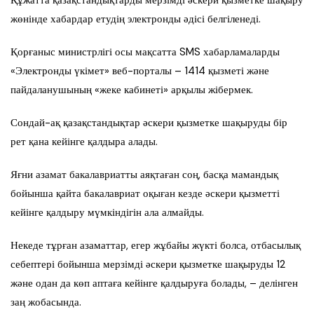
Құжатта қазақстандықтарды мерзімді әскери қызметке шақыру
жөнінде хабардар етудің электронды әдісі белгіленеді.
Қорғаныс министрлігі осы мақсатта SMS хабарламаларды
«Электронды үкімет» веб-порталы – 1414 қызметі және
пайдаланушының «жеке кабинеті» арқылы жібермек.
Сондай-ақ қазақстандықтар әскери қызметке шақыруды бір
рет қана кейінге қалдыра алады.
Яғни азамат бакалавриатты аяқтаған соң, басқа мамандық
бойынша қайта бакалавриат оқыған кезде әскери қызметті
кейінге қалдыру мүмкіндігін ала алмайды.
Некеде тұрған азаматтар, егер жұбайы жүкті болса, отбасылық
себептері бойынша мерзімді әскери қызметке шақыруды 12
және одан да көп аптаға кейінге қалдыруға болады, – делінген
заң жобасында.