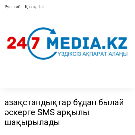
Skip
Русский
Қазақ тілі
to
content
Қазақстандықтар бұдан былай
әскерге SMS арқылы
шақырылады