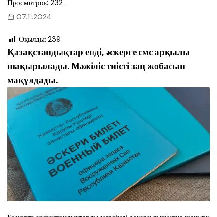
Просмотров: 232
07.11.2024
Оқылды:
239
Қазақстандықтар енді, әскерге смс арқылы
шақырылады. Мәжіліс тиісті заң жобасын
мақұлдады.