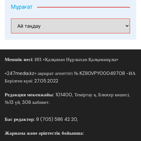
Мұрағат
Мұрағат
Меншік иесі:
ИП «Қалқаман Нұрлыхан Қалқаманұлы»
«247media.kz» ақпарат агенттігі № KZ80VPY00049708 -ИА
Берілген күні: 27.05.2022
Редакция мекенжайы:
101400, Теміртау қ. Блюхер көшесі,
№13 үй, 306 кабинет.
Бас редактор:
8 (705) 586 42 20,
Жарнама және әріптестік бойынша: