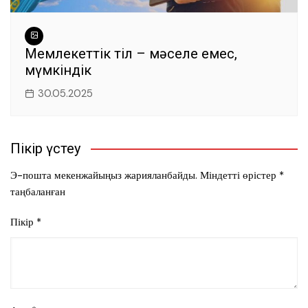
Мемлекеттік тіл – мәселе емес,
мүмкіндік
30.05.2025
Пікір үстеу
Э-пошта мекенжайыңыз жарияланбайды.
Міндетті өрістер
*
таңбаланған
Пікір
*