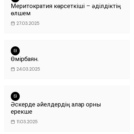
Меритократия көрсеткіші – әділдіктің
өлшем
27.03.2025
Өмірбаян.
24.03.2025
Әскерде әйелдердің алар орны
ерекше
11.03.2025