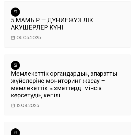
5 МАМЫР — ДҮНИЕЖҮЗІЛІК
АКУШЕРЛЕР КҮНІ
05.05.2025
Мемлекеттік органдардың ақпараттық
жүйелеріне мониторинг жасау –
мемлекеттік қызметтерді мінсіз
көрсетудің кепілі
12.04.2025