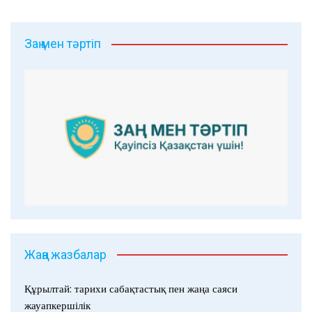
Заң мен тәртіп
Жаңа жазбалар
Құрылтай: тарихи сабақтастық пен жаңа саяси
жауапкершілік