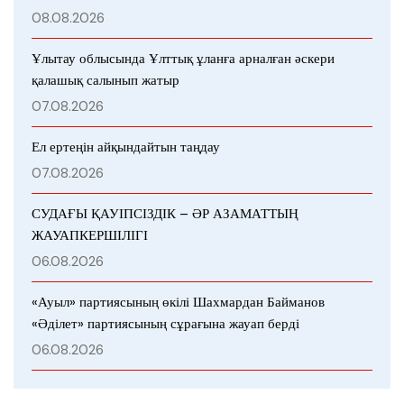
08.08.2026
Ұлытау облысында Ұлттық ұланға арналған әскери
қалашық салынып жатыр
07.08.2026
Ел ертеңін айқындайтын таңдау
07.08.2026
СУДАҒЫ ҚАУІПСІЗДІК – ӘР АЗАМАТТЫҢ
ЖАУАПКЕРШІЛІГІ
06.08.2026
«Ауыл» партиясының өкілі Шахмардан Байманов
«Әділет» партиясының сұрағына жауап берді
06.08.2026