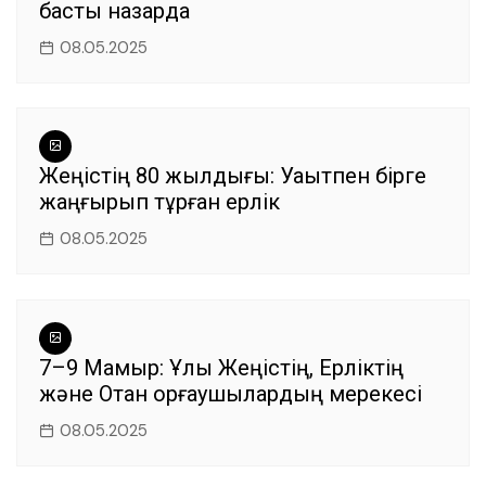
басты назарда
08.05.2025
Жеңістің 80 жылдығы: Уақытпен бірге
жаңғырып тұрған ерлік
08.05.2025
7–9 Мамыр: Ұлы Жеңістің, Ерліктің
және Отан қорғаушылардың мерекесі
08.05.2025