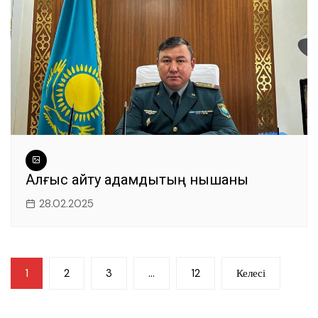
Алғыс айту адамдықтың нышаны
28.02.2025
Жазбалар
1
2
3
…
12
Келесі
навигациясы