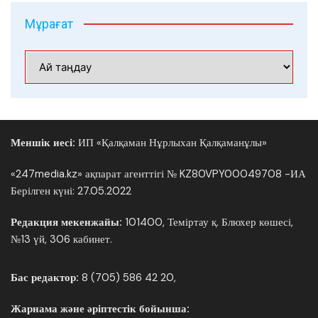
Мұрағат
Мұрағат
Меншік иесі:
ИП «Қалқаман Нұрлыхан Қалқаманұлы»
«247media.kz» ақпарат агенттігі № KZ80VPY00049708 -ИА
Берілген күні: 27.05.2022
Редакция мекенжайы:
101400, Теміртау қ. Блюхер көшесі,
№13 үй, 306 кабинет.
Бас редактор:
8 (705) 586 42 20,
Жарнама және әріптестік бойынша: