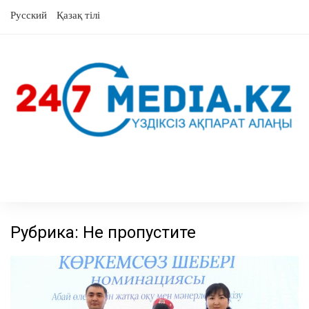
перейти
Русский
Қазақ тілі
к
содержанию
Рубрика:
Не пропустите