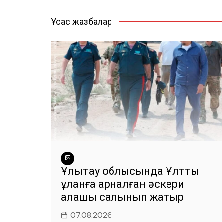
навигациясы
b
A
a
r
o
p
m
Ұқсас жазбалар
o
p
k
Ұлытау облысында Ұлттық
ұланға арналған әскери
қалашық салынып жатыр
07.08.2026