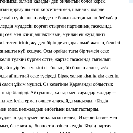
генімізді білмей қалады» деп ойлайтын болса керек.
қығын қорғаушы етіп көрсеткенімен, шынайы өмірде
е өмір сүріп, шын өмірде не болып жатқанынан бейхабар
ерлердің мүддесін қорғап отырған партияның тасасында
ң сөзі мен ісінің алшақтығын, мұндай екіжүзділікті
істеген ісінің жүзден бірін де атқара алмай жатып, белгілі
 аянышты күй кешуде. Осы орайда тағы бір тәмсіл еске
келіп түлкіні бүрген сәтте, жартас тасасында тығылып
й, әйтеуір бұл түлкіні сіз болып, біз болып алдық-ау!» —
алды айнытпай еске түсіреді. Бірақ халық кімнің кім екенін,
ді саяси ұйым мүшесі. Өз кезегінде Қарағанды облыстық
ікір білдірді. Айтуынша, хаттар мен сауалдар жолдау —
ақты жетістіктермен өлшеу әлдеқайда маңызды. «Біздің
аумен емес, көпжылдық еңбегімен қалыптастырды.
үддесін қорғаумен айналысып келеді. Өздерін бизнесмен
ыз, біз саясатқа бизнестің өзінен келдік. Біздің партия