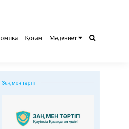
номика
Қоғам
Мәдениет
Ани
Тіл біл
Дәрі
Заң мен тәртіп