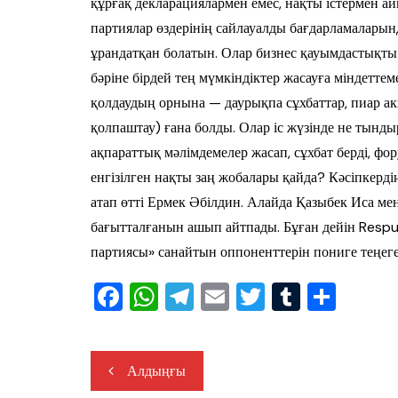
құрғақ декларациялармен емес, нақты істермен ай
партиялар өздерінің сайлауалды бағдарламаларында
ұрандатқан болатын. Олар бизнес қауымдастықты қ
бәріне бірдей тең мүмкіндіктер жасауға міндеттем
қолдаудың орнына — даурықпа сұхбаттар, пиар ак
қолпаштау) ғана болды. Олар іс жүзінде не тынд
ақпараттық мәлімдемелер жасап, сұхбат берді, фор
енгізілген нақты заң жобалары қайда? Кәсіпкерді
атап өтті Ермек Әбілдин. Алайда Қазыбек Иса ме
бағытталғанын ашып айтпады. Бұған дейін Respu
партиясы» санайтын оппоненттерін пониге теңеге
F
W
T
E
T
T
S
a
h
el
m
wi
u
h
c
at
e
ail
tt
m
ar
Жазба
Алдыңғы
e
s
gr
er
bl
e