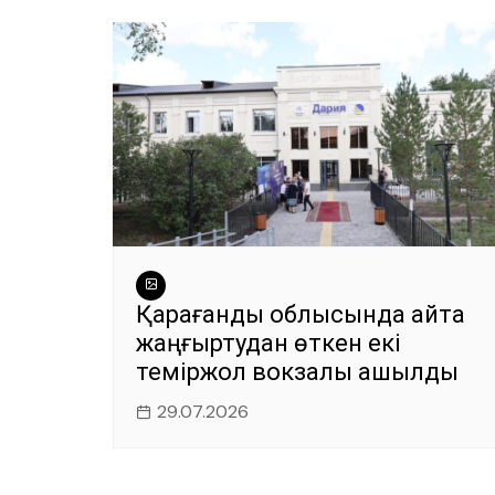
Қарағанды облысында қайта
жаңғыртудан өткен екі
теміржол вокзалы ашылды
29.07.2026