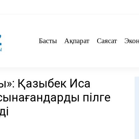
Басты
Ақпарат
Саясат
Эко
ты»: Қазыбек Иса
сынағандарды пілге
ді