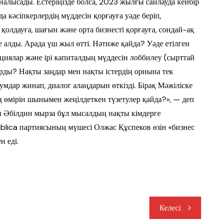
налысады. Естеріңізде болса, 2023 жылғы сайлауда кейбір
 кәсіпкерлердің мүддесін қорғауға уәде беріп,
олдауға, шағын және орта бизнесті қорғауға, сондай-ақ
е алды. Арада үш жыл өтті. Нәтиже қайда? Уәде етілген
циялар және ірі капиталдың мүддесін лоббилеу (сырттай
ырды? Нақты заңдар мен нақты істердің орнына тек
умдар жинап, диалог алаңдарын өткізді. Бірақ Мәжіліске
ң өмірін шынымен жеңілдеткен түзетулер қайда?», — деп
н Әбілдин мырза бұл мысалдың нақты кімдерге
blica партиясының мүшесі Олжас Құспеков өзін «бизнес
н еді.
Келесі