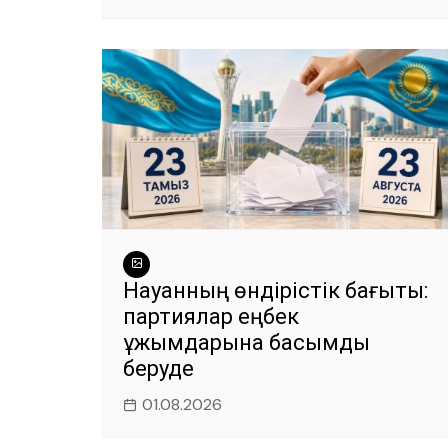
Науқанның өндірістік бағыты:
партиялар еңбек
ұжымдарына басымдық
беруде
01.08.2026