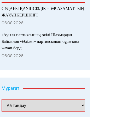
СУДАҒЫ ҚАУІПСІЗДІК – ӘР АЗАМАТТЫҢ
ЖАУАПКЕРШІЛІГІ
06.08.2026
«Ауыл» партиясының өкілі Шахмардан
Байманов «Әділет» партиясының сұрағына
жауап берді
06.08.2026
Мұрағат
Мұрағат