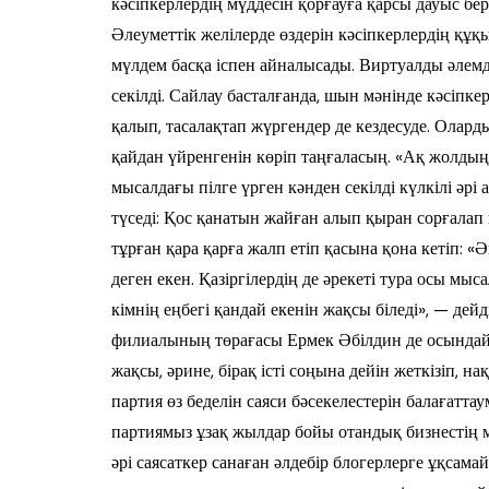
кәсіпкерлердің мүддесін қорғауға қарсы дауыс бер
Әлеуметтік желілерде өздерін кәсіпкерлердің құ
мүлдем басқа іспен айналысады. Виртуалды әлемд
секілді. Сайлау басталғанда, шын мәнінде кәсіпк
қалып, тасалақтап жүргендер де кездесуде. Оларды
қайдан үйренгенін көріп таңғаласың. «Ақ жолдың» 
мысалдағы пілге үрген кәнден секілді күлкілі әрі
түседі: Қос қанатын жайған алып қыран сорғалап 
тұрған қара қарға жалп етіп қасына қона кетіп: «Ә
деген екен. Қазіргілердің де әрекеті тура осы мыс
кімнің еңбегі қандай екенін жақсы біледі», — дей
филиалының төрағасы Ермек Әбілдин де осындай п
жақсы, әрине, бірақ істі соңына дейін жеткізіп, н
партия өз беделін саяси бәсекелестерін балағатт
партиямыз ұзақ жылдар бойы отандық бизнестің м
әрі саясаткер санаған әлдебір блогерлерге ұқсамайм