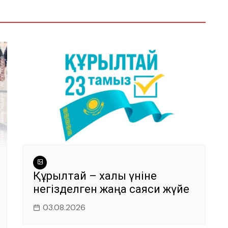
Құрылтай – халық үніне
негізделген жаңа саяси жүйе
03.08.2026