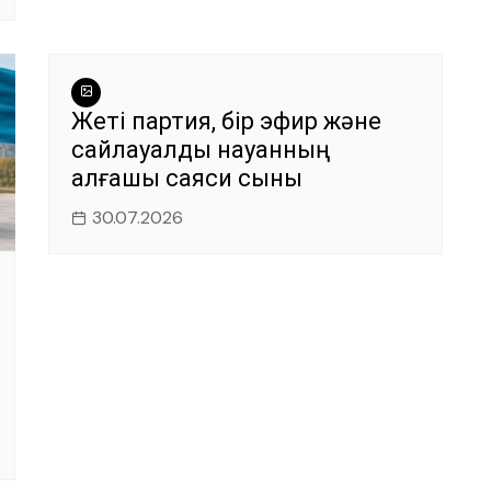
Жеті партия, бір эфир және
сайлауалды науқанның
алғашқы саяси сыны
30.07.2026