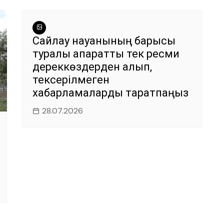
Сайлау науқанының барысы
туралы ақпаратты тек ресми
дереккөздерден алып,
тексерілмеген
хабарламаларды таратпаңыз
28.07.2026