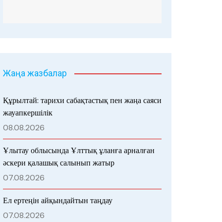
Жаңа жазбалар
Құрылтай: тарихи сабақтастық пен жаңа саяси
жауапкершілік
08.08.2026
Ұлытау облысында Ұлттық ұланға арналған
әскери қалашық салынып жатыр
07.08.2026
Ел ертеңін айқындайтын таңдау
07.08.2026