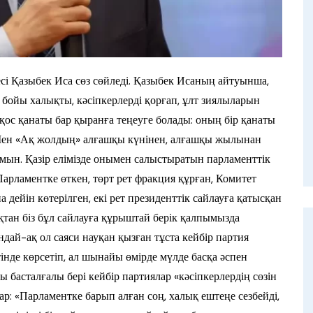
сі Қазыбек Иса сөз сөйледі. Қазыбек Исаның айтуынша,
бойы халықты, кәсіпкерлерді қорғап, ұлт зиялыларын
қос қанаты бар қыранға теңеуге болады: оның бір қанаты
. Мен «Ақ жолдың» алғашқы күнінен, алғашқы жылынан
мын. Қазір елімізде онымен салыстыратын парламенттік
Парламентке өткен, төрт рет фракция құрған, Комитет
ейін көтерілген, екі рет президенттік сайлауға қатысқан
қтан біз бұл сайлауға құрыштай берік қалпымызда
ондай-ақ ол саяси науқан қызған тұста кейбір партия
інде көрсетіп, ал шынайы өмірде мүлде басқа әспен
басталғалы бері кейбір партиялар «кәсіпкерлердің сөзін
ар: «Парламентке барып алған соң, халық ештеңе сезбейді,