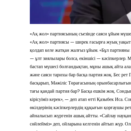
«Ақ жол» партиясының съезінде саяси ұйым мүше
«Ақ жол» партиясы — ширек ғасырға жуық уақыт 
қолдап келе жатқан жалғыз ұйым. «Бұл партияны 
— ұлт зиялылары болса, екіншісі — кәсіпкерлер
бастап мүшесі болғандықтан, мұны ашық айта ала
және саяси тарихы бар басқа партия жоқ. Бес рет 
басқарып, Мәжіліс Төрағасының орынбасарлығына д
тағы қандай партия бар? Басқа ешкім жоқ. Сонды
кірісуіміз керек», — деп атап өтті Қазыбек Иса. С
өкілдерінің кәсіпкерлердің құқығын қорғаушы рет
айналысып жүргенін ашық айтты. «Сайлау науқаны 
сөйлейміз» деп, ойларына келгенін айтып жүр. Ол