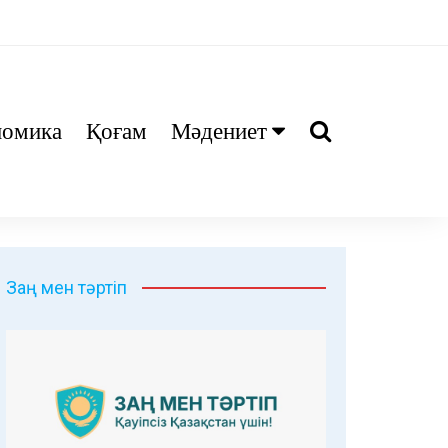
номика
Қоғам
Мәдениет
Ани
Тіл біл
Дәрі
Заң мен тәртіп