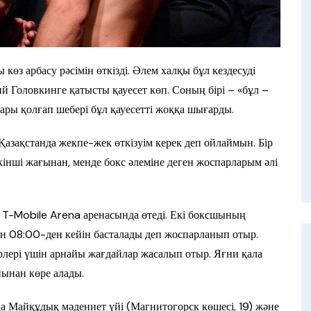
з арбасу рәсімін өткізді. Әлем халқы бұл кездесуді
дий Головкинге қатысты қауесет көп. Соның бірі – «бұл –
ары қолғап шебері бұл қауесетті жоққа шығарды.
 Қазақстанда жекпе-жек өткізуім керек деп ойлаймын. Бір
кінші жағынан, менде бокс әлеміне деген жоспарларым әлі
T-Mobile Arena аренасында өтеді. Екі боксшының
 08:00-ден кейін басталады деп жоспарланып отыр.
лері үшін арнайы жағдайлар жасалып отыр. Яғни қала
нынан көре алады.
а Майқұдық мәдениет үйі (Магнитогорск көшесі, 19) және