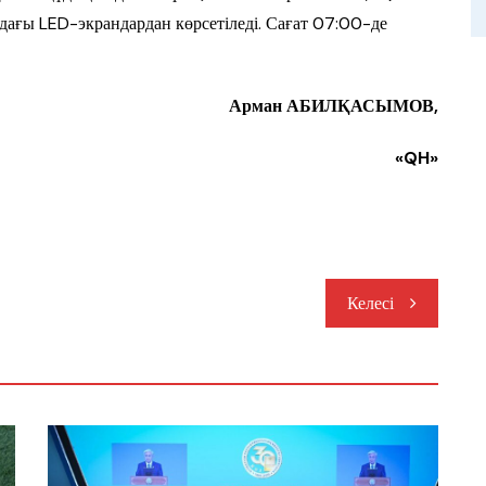
ғы LED-экрандардан көрсетіледі. Сағат 07:00-де
Арман АБИЛҚАСЫМОВ,
«QH»
Келесі