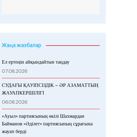
Жаңа жазбалар
Ел ертеңін айқындайтын таңдау
07.08.2026
СУДАҒЫ ҚАУІПСІЗДІК – ӘР АЗАМАТТЫҢ
ЖАУАПКЕРШІЛІГІ
06.08.2026
«Ауыл» партиясының өкілі Шахмардан
Байманов «Әділет» партиясының сұрағына
жауап берді