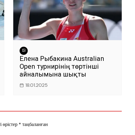
Елена Рыбакина Australian
Open турнирінің төртінші
айналымына шықты
18.01.2025
і өрістер
*
таңбаланған