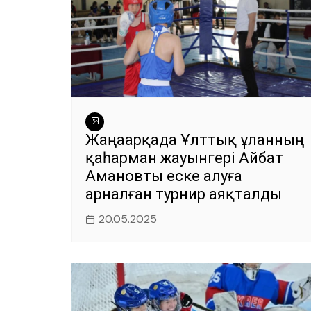
Жаңаарқада Ұлттық ұланның
қаһарман жауынгері Айбат
Амановты еске алуға
арналған турнир аяқталды
20.05.2025