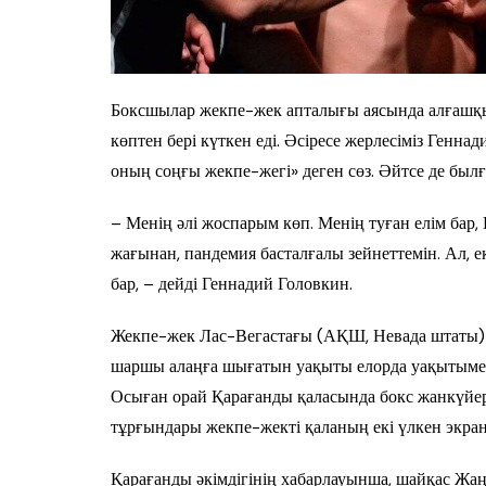
Боксшылар жекпе-жек апталығы аясында алғашқы кө
көптен бері күткен еді. Әсіресе жерлесіміз Генна
оның соңғы жекпе-жегі» деген сөз. Әйтсе де былғ
– Менің әлі жоспарым көп. Менің туған елім бар,
жағынан, пандемия басталғалы зейнеттемін. Ал, е
бар, – дейді Геннадий Головкин.
Жекпе-жек Лас-Вегастағы (АҚШ, Невада штаты) 
шаршы алаңға шығатын уақыты елорда уақытымен
Осыған орай Қарағанды қаласында бокс жанкүйер
тұрғындары жекпе-жекті қаланың екі үлкен экра
Қарағанды әкімдігінің хабарлауынша, шайқас Жаң