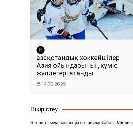
Қазақстандық хоккейшілер
Азия ойындарының күміс
жүлдегері атанды
14.02.2025
Пікір үстеу
Э-пошта мекенжайыңыз жарияланбайды.
Міндетт