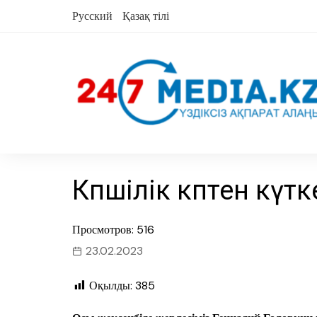
Skip
Русский
Қазақ тілі
to
content
Көпшілік көптен күт
Просмотров: 516
23.02.2023
Оқылды:
385