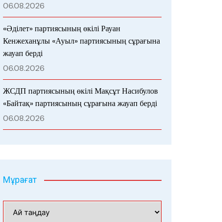
06.08.2026
«Әділет» партиясының өкілі Рауан
Кенжеханұлы «Ауыл» партиясының сұрағына
жауап берді
06.08.2026
ЖСДП партиясының өкілі Мақсұт Насибулов
«Байтақ» партиясының сұрағына жауап берді
06.08.2026
Мұрағат
Мұрағат