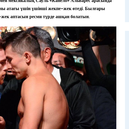
н мен мексикалық Сауль «Канело» Альварес арасында
оны атағы үшін үшінші жекпе-жек өтеді. Былғары
е-жек аптасын ресми түрде ашқан болатын.