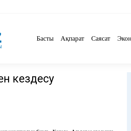
Басты
Ақпарат
Саясат
Эко
кен кездесу