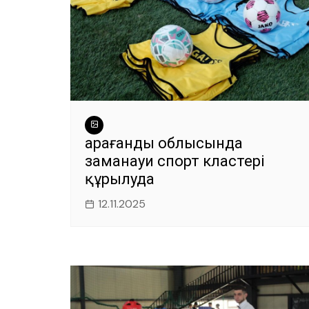
Қарағанды облысында
заманауи спорт кластері
құрылуда
12.11.2025