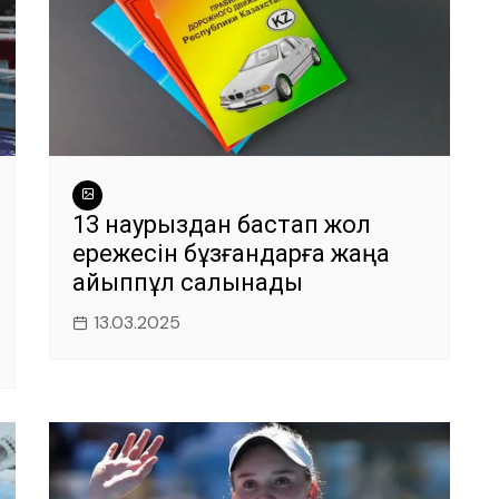
13 наурыздан бастап жол
ережесін бұзғандарға жаңа
айыппұл салынады
13.03.2025