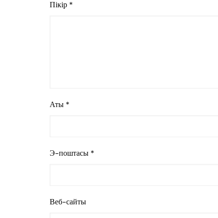
Пікір
*
Аты
*
Э-поштасы
*
Веб-сайты