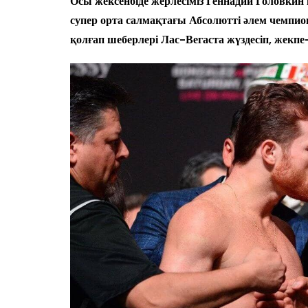
Осы жексенбіде жерлесіміз Геннадий Головки
супер орта салмақтағы Абсолютті әлем чемпи
қолғап шеберлері Лас-Вегаста жүздесіп, жекп