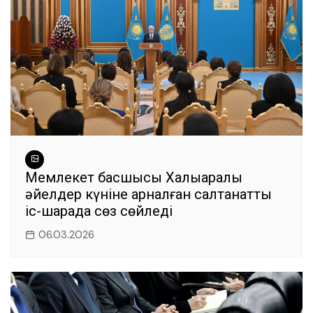
k
Мемлекет басшысы Халықаралық
әйелдер күніне арналған салтанатты
іс-шарада сөз сөйледі
06.03.2026