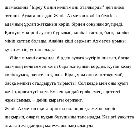
шамасында “Біреу біздің көлігімізді оталдырды” деп әйелі
оятады. Аулаға шыққан Жеңіс Ахметов көлігін белгісіз
адамның ұрлап жатқанын көріп, бірден соңынан жүгіреді.
Қаскүнем көрші аулаға бұрылып, көлікті тастап, басқа көлікті
мініп кетпек болады. Алайда кіші сержант Ахметов ұрыны
қуып жетіп, ұстап алады.
— Әйелім мені оятқанда, бірден аулаға жүгіріп шығып, бөгде
адамның көлігіммен кетіп бара жатқанын көрдім. Қуған кезде
көлік қуысқа кептеліп қалды. Бірақ ұры онымен тоқтамай,
басқа көлікті оталдыруға тырысты. Сол кезде мен оны қуып
жетіп, қолға түсірдім. Бұл ешқандай ерлік емес, әдеттегі
жұмысымыз, – дейді қырағы сержант.
Жеңіс Ахметов оқиға орнына полиция қызметкерлерін
шақырып, оларға құқық бұзушыны тапсырады. Қазіргі уақытта
аталған жағдайдың мән-жайы нақтылануда.