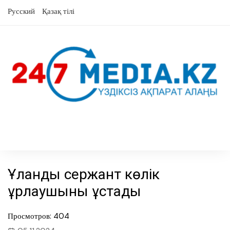
Skip
Русский
Қазақ тілі
to
content
Ұландық сержант көлік
ұрлаушыны ұстады
Просмотров: 404