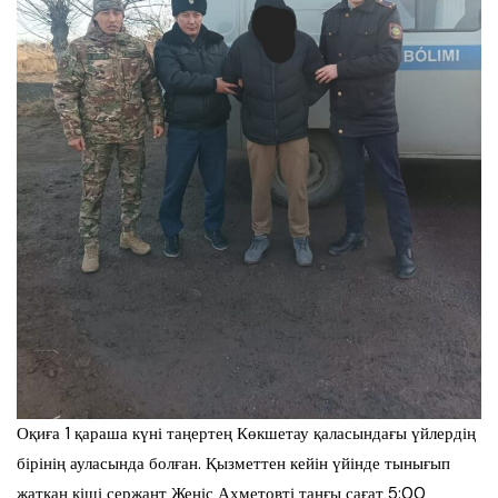
Оқиға 1 қараша күні таңертең Көкшетау қаласындағы үйлердің
бірінің ауласында болған. Қызметтен кейін үйінде тынығып
жатқан кіші сержант Жеңіс Ахметовті таңғы сағат 5:00