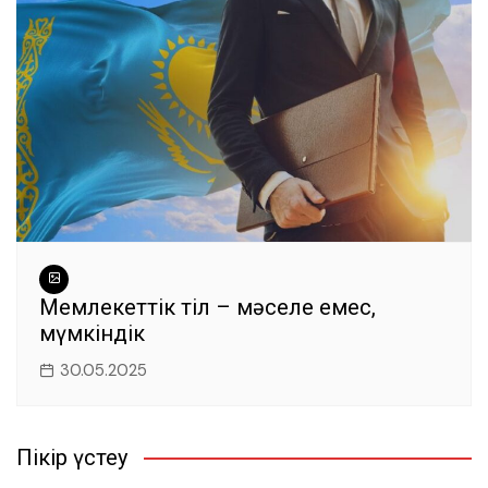
Мемлекеттік тіл – мәселе емес,
мүмкіндік
30.05.2025
Пікір үстеу