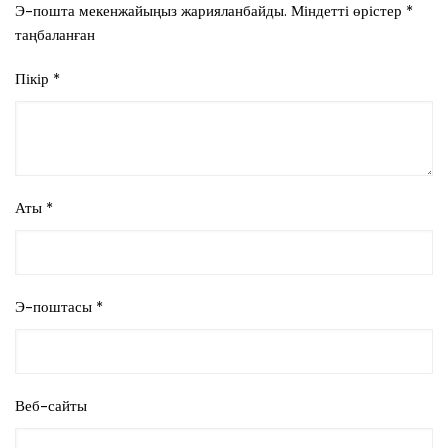
Э-пошта мекенжайыңыз жарияланбайды.
Міндетті өрістер
*
таңбаланған
Пікір
*
Аты
*
Э-поштасы
*
Веб-сайты