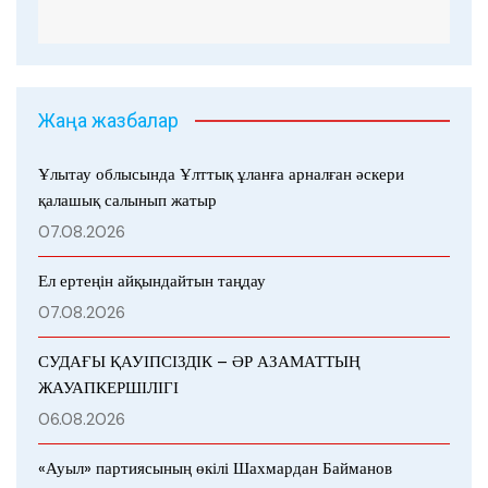
Жаңа жазбалар
Ұлытау облысында Ұлттық ұланға арналған әскери
қалашық салынып жатыр
07.08.2026
Ел ертеңін айқындайтын таңдау
07.08.2026
СУДАҒЫ ҚАУІПСІЗДІК – ӘР АЗАМАТТЫҢ
ЖАУАПКЕРШІЛІГІ
06.08.2026
«Ауыл» партиясының өкілі Шахмардан Байманов