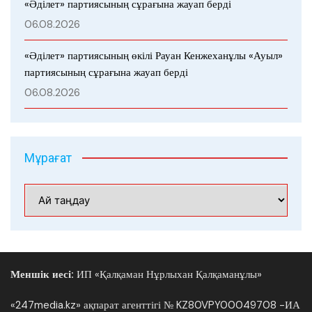
«Әділет» партиясының сұрағына жауап берді
06.08.2026
«Әділет» партиясының өкілі Рауан Кенжеханұлы «Ауыл»
партиясының сұрағына жауап берді
06.08.2026
Мұрағат
Мұрағат
Меншік иесі:
ИП «Қалқаман Нұрлыхан Қалқаманұлы»
«247media.kz» ақпарат агенттігі № KZ80VPY00049708 -ИА