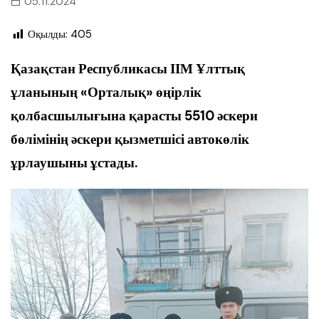
05.11.2024
Оқылды:
405
Қазақстан Республикасы ІІМ Ұлттық
ұланының «Орталық» өңірлік
қолбасшылығына қарасты 5510 әскери
бөлімінің әскери қызметшісі автокөлік
ұрлаушыны ұстады.