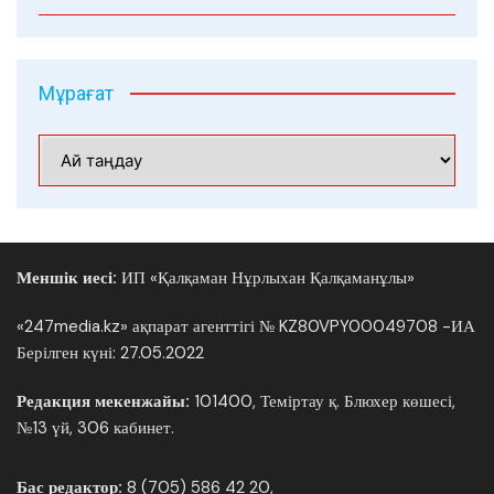
Мұрағат
Мұрағат
Меншік иесі:
ИП «Қалқаман Нұрлыхан Қалқаманұлы»
«247media.kz» ақпарат агенттігі № KZ80VPY00049708 -ИА
Берілген күні: 27.05.2022
Редакция мекенжайы:
101400, Теміртау қ. Блюхер көшесі,
№13 үй, 306 кабинет.
Бас редактор:
8 (705) 586 42 20,