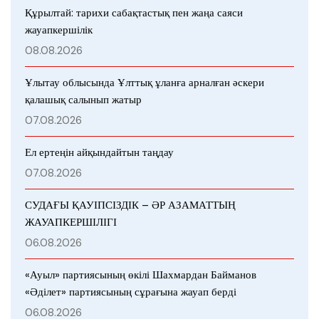
Құрылтай: тарихи сабақтастық пен жаңа саяси
жауапкершілік
08.08.2026
Ұлытау облысында Ұлттық ұланға арналған әскери
қалашық салынып жатыр
07.08.2026
Ел ертеңін айқындайтын таңдау
07.08.2026
СУДАҒЫ ҚАУІПСІЗДІК – ӘР АЗАМАТТЫҢ
ЖАУАПКЕРШІЛІГІ
06.08.2026
«Ауыл» партиясының өкілі Шахмардан Байманов
«Әділет» партиясының сұрағына жауап берді
06.08.2026