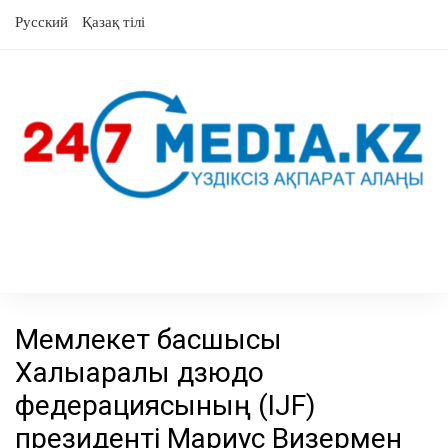
Skip
Русский
Қазақ тілі
to
content
Мемлекет басшысы
Халықаралық дзюдо
федерациясының (IJF)
президенті Мариус Визермен