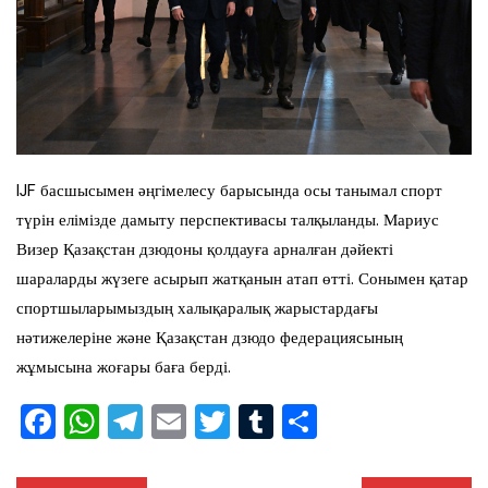
IJF басшысымен әңгімелесу барысында осы танымал спорт
түрін елімізде дамыту перспективасы талқыланды. Мариус
Визер Қазақстан дзюдоны қолдауға арналған дәйекті
шараларды жүзеге асырып жатқанын атап өтті. Сонымен қатар
спортшыларымыздың халықаралық жарыстардағы
нәтижелеріне және Қазақстан дзюдо федерациясының
жұмысына жоғары баға берді.
F
W
T
E
T
T
S
a
h
el
m
wi
u
h