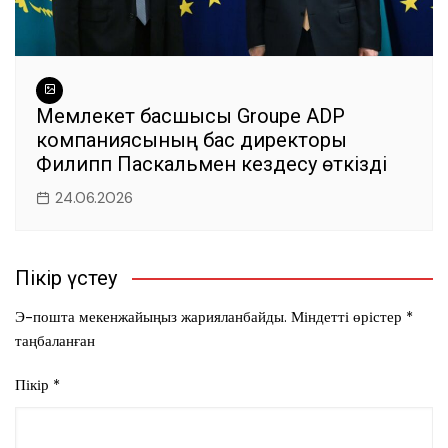
Мемлекет басшысы Groupe ADP
компаниясының бас директоры
Филипп Паскальмен кездесу өткізді
24.06.2026
Пікір үстеу
Э-пошта мекенжайыңыз жарияланбайды.
Міндетті өрістер
*
таңбаланған
Пікір
*