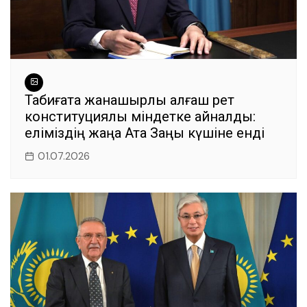
Табиғатқа жанашырлық алғаш рет
конституциялық міндетке айналды:
еліміздің жаңа Ата Заңы күшіне енді
01.07.2026