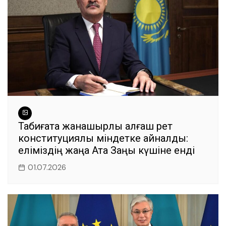
Табиғатқа жанашырлық алғаш рет
конституциялық міндетке айналды:
еліміздің жаңа Ата Заңы күшіне енді
01.07.2026