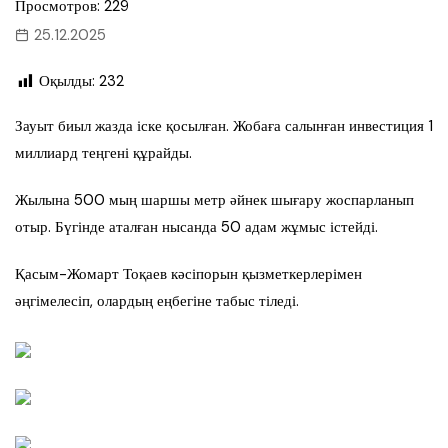
Просмотров: 229
25.12.2025
Оқылды:
232
Зауыт биыл жазда іске қосылған. Жобаға салынған инвестиция 1
миллиард теңгені құрайды.
Жылына 500 мың шаршы метр әйнек шығару жоспарланып
отыр. Бүгінде аталған нысанда 50 адам жұмыс істейді.
Қасым-Жомарт Тоқаев кәсіпорын қызметкерлерімен
әңгімелесіп, олардың еңбегіне табыс тіледі.