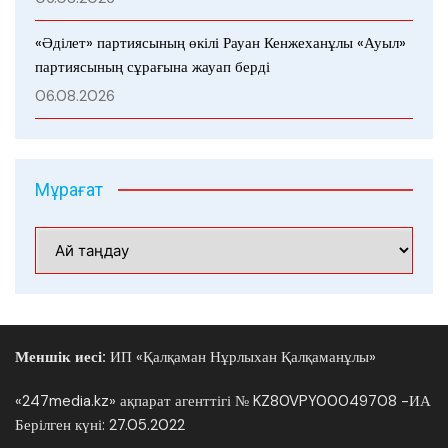
«Әділет» партиясының өкілі Рауан Кенжеханұлы «Ауыл»
партиясының сұрағына жауап берді
06.08.2026
Мұрағат
Мұрағат
Меншік иесі:
ИП «Қалқаман Нұрлыхан Қалқаманұлы»
«247media.kz» ақпарат агенттігі № KZ80VPY00049708 -ИА
Берілген күні: 27.05.2022