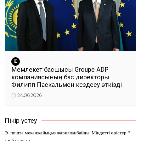
Мемлекет басшысы Groupe ADP
компаниясының бас директоры
Филипп Паскальмен кездесу өткізді
24.06.2026
Пікір үстеу
Э-пошта мекенжайыңыз жарияланбайды.
Міндетті өрістер
*
таңбаланған