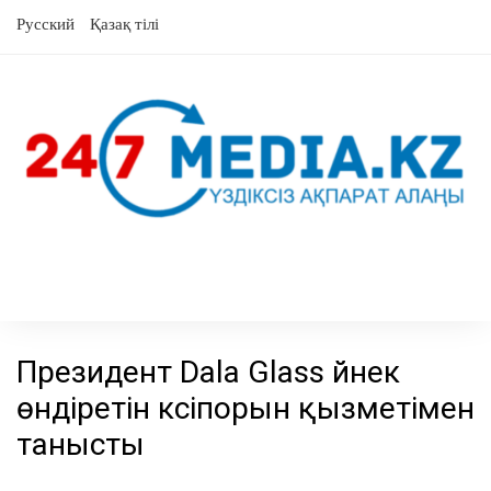
Skip
Русский
Қазақ тілі
to
content
Президент Dala Glass әйнек
өндіретін кәсіпорын қызметімен
танысты