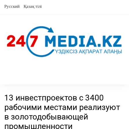
перейти
Русский
Қазақ тілі
к
содержанию
13 инвестпроектов с 3400
рабочими местами реализуют
в золотодобывающей
промышленности