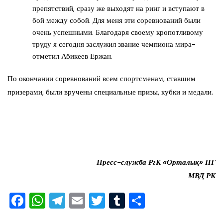
препятствий, сразу же выходят на ринг и вступают в
бой между собой. Для меня эти соревнований были
очень успешными. Благодаря своему кропотливому
труду я сегодня заслужил звание чемпиона мира-
отметил Абикеев Ержан.
По окончании соревнований всем спортсменам, ставшим
призерами, были вручены специальные призы, кубки и медали.
Пресс-служба РгК «Орталық» НГ
МВД РК
F
W
T
E
T
T
О
a
h
el
m
wi
u
тп