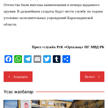
Отечества были внесены наименования и номера выданного
оружия. В дальнейшем солдаты будут нести службу по охране
уголовно-исполнительных учреждений Карагандинской
области.
Пресс-служба РгК «Орталық» НГ МВД РК
F
W
T
E
T
T
О
a
h
el
m
wi
u
тп
c
at
e
ai
tt
m
ра
Навигация
Алдыңғы
Келесі
e
s
gr
l
er
bl
ви
по
b
A
a
r
ть
Ұқсас жазбалар
записям
o
p
m
o
p