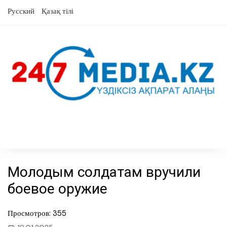
перейти
Русский
Қазақ тілі
к
содержанию
Молодым солдатам вручили
боевое оружие
Просмотров: 355