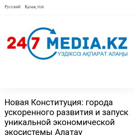
перейти
Русский
Қазақ тілі
к
содержанию
Новая Конституция: города
ускоренного развития и запуск
уникальной экономической
экосистемы Алатау