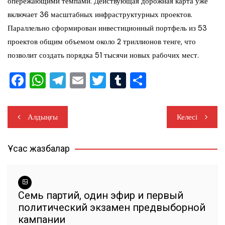
опережающими темпами. Действующая дорожная карта уже
включает 36 масштабных инфраструктурных проектов.
Параллельно сформирован инвестиционный портфель из 53
проектов общим объемом около 2 триллионов тенге, что
позволит создать порядка 51 тысячи новых рабочих мест.
F
W
T
E
T
T
О
a
h
el
m
wi
u
тп
c
at
e
ai
tt
m
ра
Навигация
Алдыңғы
Келесі
e
s
gr
l
er
bl
ви
по
b
A
a
r
ть
Ұқсас жазбалар
записям
o
p
m
o
p
k
Семь партий, один эфир и первый
политический экзамен предвыборной
кампании