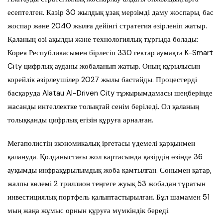
есептелген. Қазір 30 жылдық ұзақ мерзімді даму жоспары, бас
жоспар және 2040 жылға дейінгі стратегия әзірленіп жатыр.
Қаланың өзі ақылды және технологиялық тұрғыда болады:
Корея Республикасымен бірлесіп 330 гектар аумақта K-Smart
City цифрлық ауданы жобаланып жатыр. Оның құрылысын
корейлік әзірлеушілер 2027 жылы бастайды. Процестерді
басқаруда Alatau AI-Driven City тұжырымдамасы шеңберінде
жасанды интеллектке толықтай сенім беріледі. Ол қаланың
толыққанды цифрлық егізін құруға арналған.
Мегаполистің экономикалық іргетасы үдемелі қарқынмен
қалануда. Қолданыстағы жол картасында қазірдің өзінде 36
ауқымды инфрақұрылымдық жоба қамтылған. Сонымен қатар,
жалпы көлемі 2 триллион теңгеге жуық 53 жобадан тұратын
инвестициялық портфель қалыптастырылған. Бұл шамамен 51
мың жаңа жұмыс орнын құруға мүмкіндік береді.