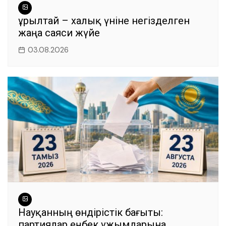
Құрылтай – халық үніне негізделген
жаңа саяси жүйе
03.08.2026
Науқанның өндірістік бағыты:
партиялар еңбек ұжымдарына