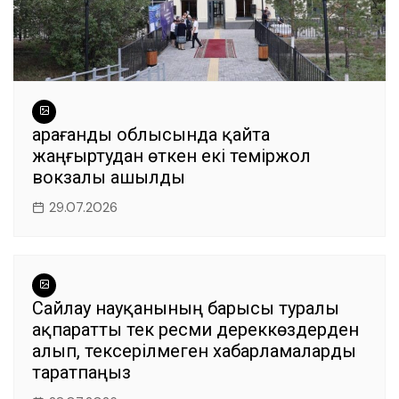
Қарағанды облысында қайта
жаңғыртудан өткен екі теміржол
вокзалы ашылды
29.07.2026
Сайлау науқанының барысы туралы
ақпаратты тек ресми дереккөздерден
алып, тексерілмеген хабарламаларды
таратпаңыз