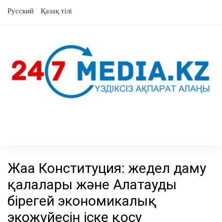
Skip
Русский
Қазақ тілі
to
content
Жаңа Конституция: жедел даму
қалалары және Алатаудың
бірегей экономикалық
экожүйесін іске қосу