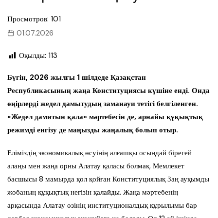
Просмотров: 101
01.07.2026
Оқылды:
113
Бүгін, 2026 жылғы 1 шілдеде Қазақстан
Республикасының жаңа Конституциясы күшіне енді. Онда
өңірлерді жедел дамытудың заманауи тетігі белгіленген.
«Жедел дамитын қала» мәртебесін де, арнайы құқықтық
режимді енгізу де маңызды жаңалық болып отыр.
Еліміздің экономикалық өсуінің алғашқы осындай бірегей
алаңы мен жаңа орны Алатау қаласы болмақ. Мемлекет
басшысы 8 мамырда қол қойған Конституциялық Заң ауқымды
жобаның құқықтық негізін қалайды. Жаңа мәртебенің
арқасында Алатау өзінің институционалдық құрылымы бар