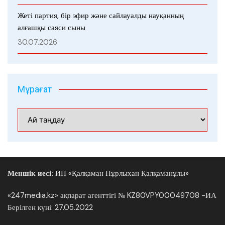
Жеті партия, бір эфир және сайлауалды науқанның
алғашқы саяси сыны
30.07.2026
Мұрағат
Мұрағат
Меншік иесі:
ИП «Қалқаман Нұрлыхан Қалқаманұлы»
«247media.kz» ақпарат агенттігі № KZ80VPY00049708 -ИА
Берілген күні: 27.05.2022