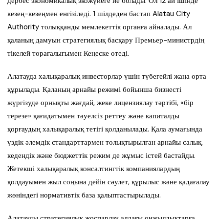
дербес экономикалық экожүйеге ие болады. Ол 12 ай ішінде
кезең-кезеңмен енгізіледі. 1 шілдеден бастап Alatau City
Authority толыққанды мемлекеттік органға айналады. Ал
қаланың дамуын стратегиялық басқару Премьер-министрдің
тікелей төрағалығымен Кеңеске өтеді.
Алатауда халықаралық инвесторлар үшін түбегейлі жаңа орта
құрылады. Қаланың арнайы режимі бойынша бизнесті
жүргізуде орнықты жағдай, жеке лицензиялау тәртібі, «бір
терезе» қағидатымен тәуелсіз реттеу және капиталды
қорғаудың халықаралық тетігі қолданылады. Қала аумағында
үздік әлемдік стандарттармен толықтырылған арнайы салық,
кедендік және бюджеттік режим де жұмыс істей бастайды.
Жетекші халықаралық консалтингтік компаниялардың
қолдауымен жыл соңына дейін сәулет, құрылыс және қадағалау
жөніндегі нормативтік база қалыптастырылады.
Алатауды стратегиялық жоспарлау алдағы онжылдықтарға