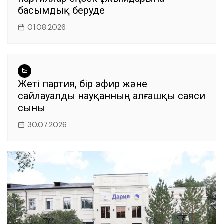
басымдық беруде
01.08.2026
Жеті партия, бір эфир және
сайлауалды науқанның алғашқы саяси
сыны
30.07.2026