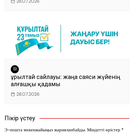
28.07.2026
Құрылтай сайлауы: жаңа саяси жүйенің
алғашқы қадамы
28.07.2026
Пікір үстеу
Э-пошта мекенжайыңыз жарияланбайды.
Міндетті өрістер
*