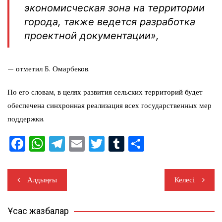
экономисческая зона на территории
города, также ведется разработка
проектной документации»,
— отметил Б. Омарбеков.
По его словам, в целях развития сельских территорий будет
обеспечена синхронная реализация всех государственных мер
поддержки.
F
W
T
E
T
T
О
a
h
el
m
wi
u
тп
c
at
e
ai
tt
m
ра
Навигация
Алдыңғы
Келесі
e
s
gr
l
er
bl
ви
по
b
A
a
r
ть
Ұқсас жазбалар
записям