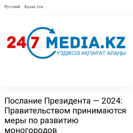
перейти
Русский
Қазақ тілі
к
содержанию
Послание Президента — 2024:
Правительством принимаются
меры по развитию
моногородов