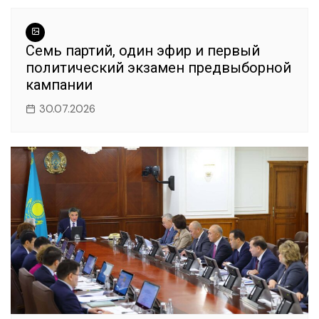
o
p
m
o
p
k
Семь партий, один эфир и первый
политический экзамен предвыборной
кампании
30.07.2026