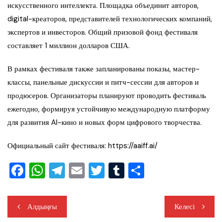
искусственного интеллекта. Площадка объединит авторов,
digital-креаторов, представителей технологических компаний,
экспертов и инвесторов. Общий призовой фонд фестиваля
составляет 1 миллион долларов США.
В рамках фестиваля также запланированы показы, мастер-
классы, панельные дискуссии и питч-сессии для авторов и
продюсеров. Организаторы планируют проводить фестиваль
ежегодно, формируя устойчивую международную платформу
для развития AI-кино и новых форм цифрового творчества.
Официальный сайт фестиваля: https://aaiff.ai/
F
W
T
E
T
T
О
a
h
el
m
wi
u
тп
c
at
e
ai
tt
m
ра
Навигация
Алдыңғы
Келесі
e
s
gr
l
er
bl
ви