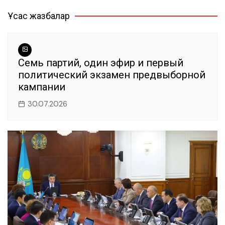
по
b
A
a
r
ть
Ұқсас жазбалар
записям
o
p
m
o
p
k
Семь партий, один эфир и первый
политический экзамен предвыборной
кампании
30.07.2026