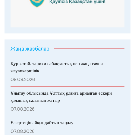
Жаңа жазбалар
Құрылтай: тарихи сабақтастық пен жаңа саяси
жауапкершілік
08.08.2026
Ұлытау облысында Ұлттық ұланға арналған әскери
қалашық салынып жатыр
07.08.2026
Ел ертеңін айқындайтын таңдау
07.08.2026