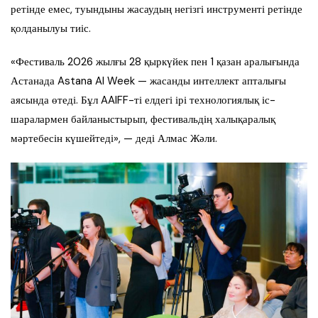
ретінде емес, туындыны жасаудың негізгі инструменті ретінде
қолданылуы тиіс.
«Фестиваль 2026 жылғы 28 қыркүйек пен 1 қазан аралығында
Астанада Astana AI Week — жасанды интеллект апталығы
аясында өтеді. Бұл AAIFF-ті елдегі ірі технологиялық іс-
шаралармен байланыстырып, фестивальдің халықаралық
мәртебесін күшейтеді», — деді Алмас Жәли.