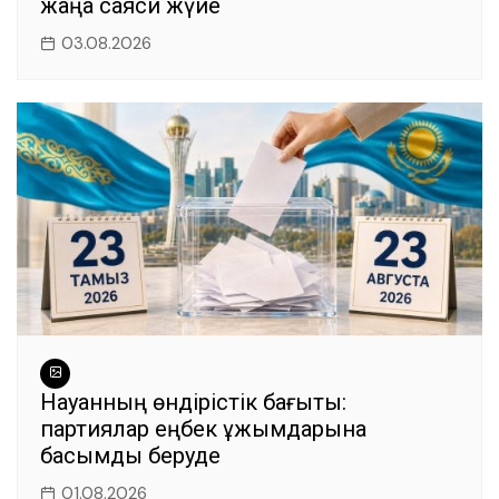
жаңа саяси жүйе
03.08.2026
Науқанның өндірістік бағыты:
партиялар еңбек ұжымдарына
басымдық беруде
01.08.2026