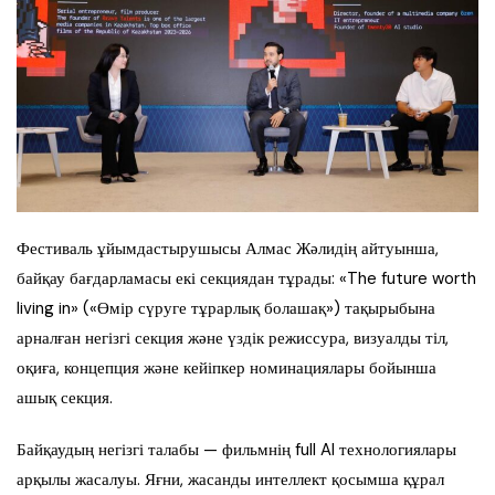
Фестиваль ұйымдастырушысы Алмас Жәлидің айтуынша,
байқау бағдарламасы екі секциядан тұрады: «The future worth
living in» («Өмір сүруге тұрарлық болашақ») тақырыбына
арналған негізгі секция және үздік режиссура, визуалды тіл,
оқиға, концепция және кейіпкер номинациялары бойынша
ашық секция.
Байқаудың негізгі талабы — фильмнің full AI технологиялары
арқылы жасалуы. Яғни, жасанды интеллект қосымша құрал