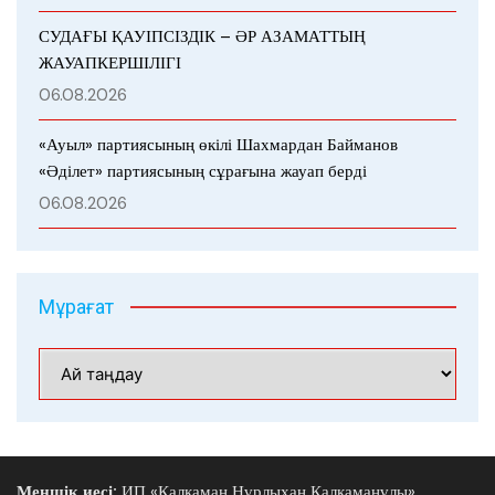
СУДАҒЫ ҚАУІПСІЗДІК – ӘР АЗАМАТТЫҢ
ЖАУАПКЕРШІЛІГІ
06.08.2026
«Ауыл» партиясының өкілі Шахмардан Байманов
«Әділет» партиясының сұрағына жауап берді
06.08.2026
Мұрағат
Мұрағат
Меншік иесі:
ИП «Қалқаман Нұрлыхан Қалқаманұлы»