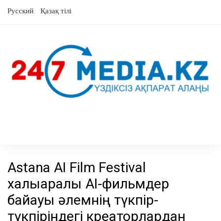
Skip
Русский
Қазақ тілі
to
content
Astana AI Film Festival
халықаралық AI-фильмдер
байқауы әлемнің түкпір-
түкпіріндегі креаторлардан