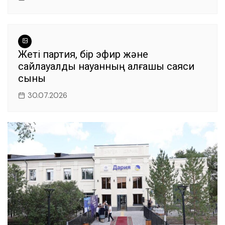
Жеті партия, бір эфир және
сайлауалды науқанның алғашқы саяси
сыны
30.07.2026