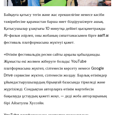
Байқауға қатысу тегін және жас ерекшелігіне немесе кәсіби
тәжірибесіне қарамастан барша ниет білдірушілерге ашық.
Қатысушылар ұзақтығы 10 минутқа дейінгі қысқаметражды
AI-фильм әзірлеп, оны жобаның сипаттамасымен бірге aaiff.ai
фестиваль платформасына жүктеуі қажет.
«Өтінім фестивальдің ресми сайты арқылы қабылданады.
Жұмысты екі жолмен жіберуге болады: YouTube
платформасына жүктеп, сілтемесін көрсету немесе Google
Drive сервисіне жүктеп, сілтемесін жолдау. Барлық өтінімдер
ұйымдастырушылардың бірыңғай базасында тіркеледі және
жүргізіледі. Сондықтан авторларға өтінім мәртебесін
бақылауда ұстаудың қажеті жоқ», — деді жоба авторларының
бірі Айзатулла Хуссейн.
YouTube платформасына жүктелген видеолардың