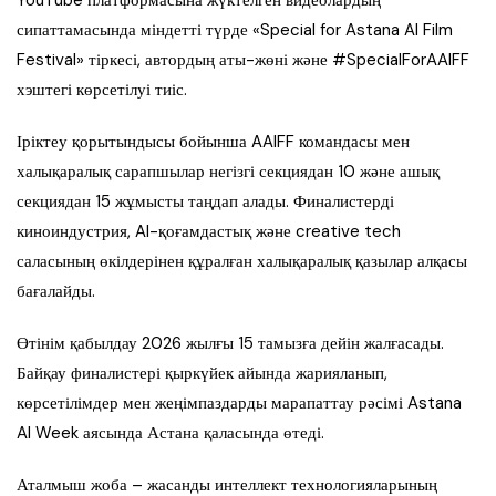
сипаттамасында міндетті түрде «Special for Astana AI Film
Festival» тіркесі, автордың аты-жөні және #SpecialForAAIFF
хэштегі көрсетілуі тиіс.
Іріктеу қорытындысы бойынша AAIFF командасы мен
халықаралық сарапшылар негізгі секциядан 10 және ашық
секциядан 15 жұмысты таңдап алады. Финалистерді
киноиндустрия, AI-қоғамдастық және creative tech
саласының өкілдерінен құралған халықаралық қазылар алқасы
бағалайды.
Өтінім қабылдау 2026 жылғы 15 тамызға дейін жалғасады.
Байқау финалистері қыркүйек айында жарияланып,
көрсетілімдер мен жеңімпаздарды марапаттау рәсімі Astana
AI Week аясында Астана қаласында өтеді.
Аталмыш жоба – жасанды интеллект технологияларының