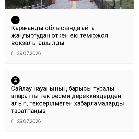
Қарағанды облысында қайта
жаңғыртудан өткен екі теміржол
вокзалы ашылды
29.07.2026
Сайлау науқанының барысы туралы
ақпаратты тек ресми дереккөздерден
алып, тексерілмеген хабарламаларды
таратпаңыз
28.07.2026