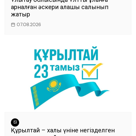
арналған әскери қалашық салынып
жатыр
07.08.2026
Құрылтай – халық үніне негізделген