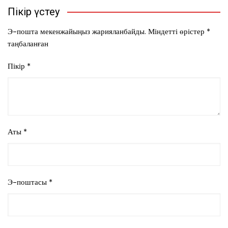
Пікір үстеу
Э-пошта мекенжайыңыз жарияланбайды.
Міндетті өрістер
*
таңбаланған
Пікір
*
Аты
*
Э-поштасы
*