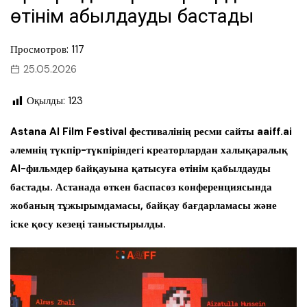
өтінім қабылдауды бастады
Просмотров: 117
25.05.2026
Оқылды:
123
Astana AI Film Festival фестивалінің ресми сайты aaiff.ai
әлемнің түкпір-түкпіріндегі креаторлардан халықаралық
AI-фильмдер байқауына қатысуға өтінім қабылдауды
бастады. Астанада өткен баспасөз конференциясында
жобаның тұжырымдамасы, байқау бағдарламасы және
іске қосу кезеңі таныстырылды.