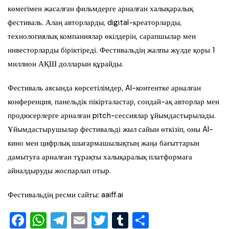
көмегімен жасалған фильмдерге арналған халықаралық
фестиваль. Алаң авторларды, digital-креаторларды,
технологиялық компаниялар өкілдерін, сарапшылар мен
инвесторларды біріктіреді. Фестивальдің жалпы жүлде қоры 1
миллион АҚШ долларын құрайды.
Фестиваль аясында көрсетілімдер, AI-контентке арналған
конференция, панельдік пікірталастар, сондай-ақ авторлар мен
продюсерлерге арналған pitch-сессиялар ұйымдастырылады.
Ұйымдастырушылар фестивальді жыл сайын өткізіп, оны AI-
кино мен цифрлық шығармашылықтың жаңа бағыттарын
дамытуға арналған тұрақты халықаралық платформаға
айналдыруды жоспарлап отыр.
Фестивальдің ресми сайты: aaiff.ai
F
W
T
E
T
T
S