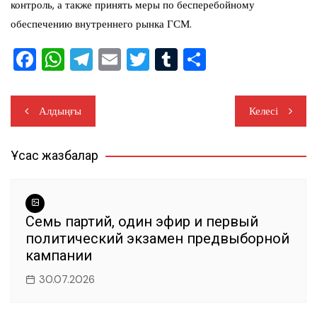
контроль, а также принять меры по бесперебойному
обеспечению внутреннего рынка ГСМ.
F
W
T
E
T
T
О
a
h
el
m
wi
u
тп
c
at
e
ai
tt
m
ра
Навигация
Алдыңғы
Келесі
e
s
gr
l
er
bl
ви
по
b
A
a
r
ть
Ұқсас жазбалар
записям
o
p
m
o
p
k
Семь партий, один эфир и первый
политический экзамен предвыборной
кампании
30.07.2026