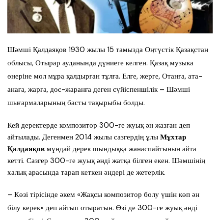
Шәмші Қалдаяқов 1930 жылы 15 тамызда Оңтүстік Қазақстан
облысы, Отырар ауданында дүниеге келген. Қазақ музыка
өнеріне мол мұра қалдырған тұлға. Елге, жерге, Отанға, ата-
анаға, жарға, дос-жаранға деген сүйіспеншілік – Шәмші
шығармаларының басты тақырыбы болды.
Кей деректерде композитор 300-ге жуық ән жазған деп
айтылады. Дегенмен 2014 жылы сазгердің ұлы
Мұхтар
Қалдаяқов
мұндай дерек шындыққа жанаспайтынын айта
кетті. Сазгер 300-ге жуық әнді жатқа білген екен. Шәмшінің
халық арасында тарап кеткен әндері де жетерлік.
– Көзі тірісінде әкем «Жақсы композитор болу үшін көп ән
білу керек» деп айтып отыратын. Өзі де 300-ге жуық әнді