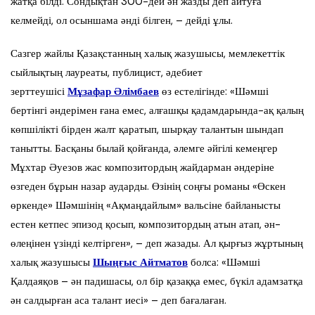
жатқа білді. Сондықтан 300-дей ән жазды деп айтуға
келмейді, ол осыншама әнді білген, – дейді ұлы.
Сазгер жайлы Қазақстанның халық жазушысы, мемлекеттік
сыйлықтың лауреаты, публицист, әдебиет
зерттеушісі
Мұзафар Әлімбаев
өз естелігінде: «Шәмші
бертінгі әндерімен ғана емес, алғашқы қадамдарында-ақ қалың
көпшілікті бірден жалт қаратып, шырқау талантын шын­дап
танытты. Басқаны былай қойғанда, әлемге әйгілі кемеңгер
Мұх­тар Әуезов жас композитордың жайдарман әндеріне
өзгеден бұрын назар аударды. Өзінің соңғы романы «Өскен
өркенде» Шәм­шінің «Ақмаңдайлым» вальсіне байланысты
естен кетпес эпизод қосып, композитордың атын атап, ән-
өлеңінен үзінді келтірген», – деп жазады. Ал қырғыз жұртының
халық жазушысы
Шыңғыс Айтматов
болса: «Шәмші
Қалдаяқов – ән падишасы, ол бір қазаққа емес, бүкіл адам­затқа
ән салдырған аса талант иесі» – деп бағалаған.