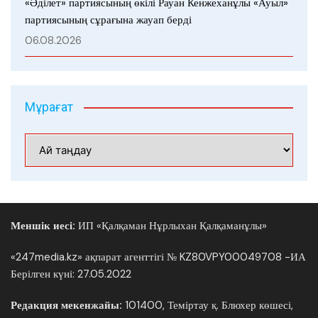
«Әділет» партиясының өкілі Рауан Кенжеханұлы «Ауыл»
партиясының сұрағына жауап берді
06.08.2026
Мұрағат
Мұрағат
Меншік иесі:
ИП «Қалқаман Нұрлыхан Қалқаманұлы»
«247media.kz» ақпарат агенттігі № KZ80VPY00049708 -ИА
Берілген күні: 27.05.2022
Редакция мекенжайы:
101400, Теміртау қ. Блюхер көшесі,