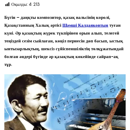
Оқылды:
4 213
Бүгін – даңқты композитор, қазақ вальсінің королі,
Қазақстанның Халық әртісі
Шәмші Қалдаяқовтың
туған
күні. Әр қазақтың жүрек түкпірінен орын алып, телегей
теңіздей сезім сыйлаған, көңіл пернесін дөп басып, ыстық
ынтызарлықтың, шексіз сүйіспеншіліктің төлқұжатындай
болған әндері бүгінде әр қазақтың көкейінде сайрап-ақ
тұр.