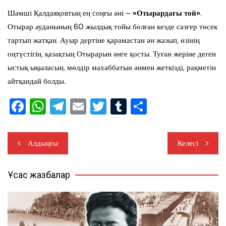
Шәмші Қалдаяқовтың ең соңғы әні –
«Отырардағы той»
.
Отырар ауданының 60 жылдық тойы болған кезде сазгер төсек
тартып жатқан. Ауыр дертіне қарамастан ән жазып, өзінің
оңтүстігін, қазақтың Отырарын әнге қосты. Туған жеріне деген
ыстық ықыласын, мөлдір махаббатын әнмен жеткізді, рақметін
айтқандай болды.
F
W
T
E
T
T
S
a
h
el
m
wi
u
h
c
at
e
ail
tt
m
ar
Жазба
Алдыңғы
Келесі
e
s
gr
er
bl
e
навигациясы
b
A
a
r
Ұқсас жазбалар
o
p
m
o
p
k