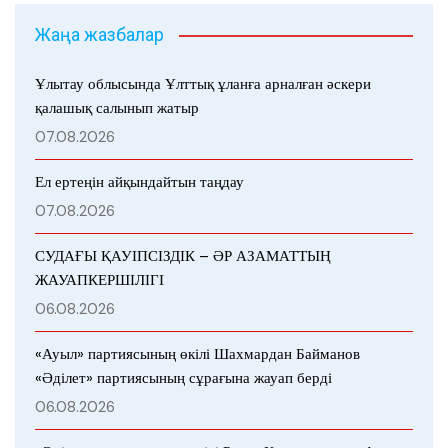
Жаңа жазбалар
Ұлытау облысында Ұлттық ұланға арналған әскери
қалашық салынып жатыр
07.08.2026
Ел ертеңін айқындайтын таңдау
07.08.2026
СУДАҒЫ ҚАУІПСІЗДІК – ӘР АЗАМАТТЫҢ
ЖАУАПКЕРШІЛІГІ
06.08.2026
«Ауыл» партиясының өкілі Шахмардан Байманов
«Әділет» партиясының сұрағына жауап берді
06.08.2026