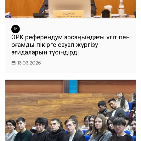
ОРК референдум қарсаңындағы үгіт пен
қоғамдық пікірге сауал жүргізу
қағидаларын түсіндірді
13.03.2026