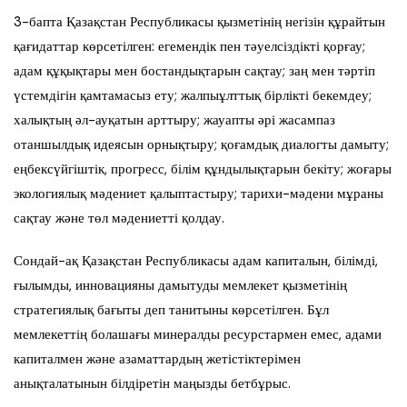
3-бапта Қазақстан Республикасы қызметінің негізін құрайтын
қағидаттар көрсетілген: егемендік пен тәуелсіздікті қорғау;
адам құқықтары мен бостандықтарын сақтау; заң мен тәртіп
үстемдігін қамтамасыз ету; жалпыұлттық бірлікті бекемдеу;
халықтың әл-ауқатын арттыру; жауапты әрі жасампаз
отаншылдық идеясын орнықтыру; қоғамдық диалогты дамыту;
еңбексүйгіштік, прогресс, білім құндылықтарын бекіту; жоғары
экологиялық мәдениет қалыптастыру; тарихи-мәдени мұраны
сақтау және төл мәдениетті қолдау.
Сондай-ақ Қазақстан Республикасы адам капиталын, білімді,
ғылымды, инновацияны дамытуды мемлекет қызметінің
стратегиялық бағыты деп танитыны көрсетілген. Бұл
мемлекеттің болашағы минералды ресурстармен емес, адами
капиталмен және азаматтардың жетістіктерімен
анықталатынын білдіретін маңызды бетбұрыс.