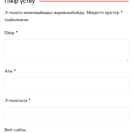
Пікір үстеу
Э-пошта мекенжайыңыз жарияланбайды.
Міндетті өрістер
*
таңбаланған
Пікір
*
Аты
*
Э-поштасы
*
Веб-сайты