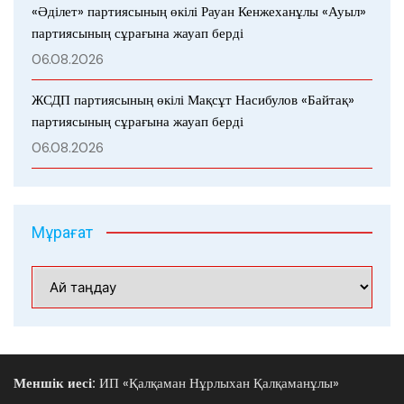
«Әділет» партиясының өкілі Рауан Кенжеханұлы «Ауыл»
партиясының сұрағына жауап берді
06.08.2026
ЖСДП партиясының өкілі Мақсұт Насибулов «Байтақ»
партиясының сұрағына жауап берді
06.08.2026
Мұрағат
Мұрағат
Меншік иесі:
ИП «Қалқаман Нұрлыхан Қалқаманұлы»