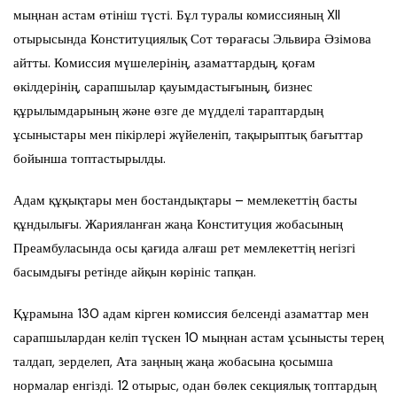
мыңнан астам өтініш түсті. Бұл туралы комиссияның XII
отырысында Конституциялық Сот төрағасы Эльвира Әзімова
айтты. Комиссия мүшелерінің, азаматтардың, қоғам
өкілдерінің, сарапшылар қауымдастығының, бизнес
құрылымдарының және өзге де мүдделі тараптардың
ұсыныстары мен пікірлері жүйеленіп, тақырыптық бағыттар
бойынша топтастырылды.
Адам құқықтары мен бостандықтары – мемлекеттің басты
құндылығы. Жарияланған жаңа Конституция жобасының
Преамбуласында осы қағида алғаш рет мемлекеттің негізгі
басымдығы ретінде айқын көрініс тапқан.
Құрамына 130 адам кірген комиссия белсенді азаматтар мен
сарапшылардан келіп түскен 10 мыңнан астам ұсынысты терең
талдап, зерделеп, Ата заңның жаңа жобасына қосымша
нормалар енгізді. 12 отырыс, одан бөлек секциялық топтардың