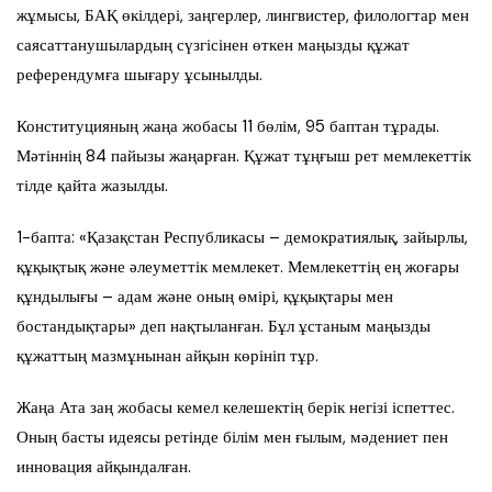
жұмысы, БАҚ өкілдері, заңгерлер, лингвистер, филологтар мен
саясаттанушылардың сүзгісінен өткен маңызды құжат
референдумға шығару ұсынылды.
Конституцияның жаңа жобасы 11 бөлім, 95 баптан тұрады.
Мәтіннің 84 пайызы жаңарған. Құжат тұңғыш рет мемлекеттік
тілде қайта жазылды.
1-бапта: «Қазақстан Республикасы – демократиялық, зайырлы,
құқықтық және әлеуметтік мемлекет. Мемлекеттің ең жоғары
құндылығы – адам және оның өмірі, құқықтары мен
бостандықтары» деп нақтыланған. Бұл ұстаным маңызды
құжаттың мазмұнынан айқын көрініп тұр.
Жаңа Ата заң жобасы кемел келешектің берік негізі іспеттес.
Оның басты идеясы ретінде білім мен ғылым, мәдениет пен
инновация айқындалған.