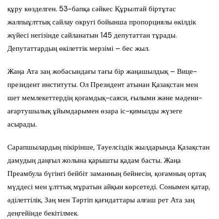
құру көзделген. 53-бапқа сәйкес Құрылтай біртұтас
жалпыұлттық сайлау округі бойынша пропорциялы өкілдік
жүйесі негізінде сайланатын 145 депутаттан тұрады.
Депутаттардың өкілеттік мерзімі – бес жыл.
Жаңа Ата заң жобасындағы тағы бір жаңашылдық – Вице-
президент институты. Ол Президент атынан Қазақстан мен
шет мемлекеттердің қоғамдық-саяси, ғылыми және мәдени-
ағартушылық ұйымдарымен өзара іс-қимылды жүзеге
асырады.
Сарапшылардың пікірінше, Тәуелсіздік жылдарында Қазақстан
дамудың даңғыл жолына қарышты қадам басты. Жаңа
Преамбула бүгінгі бейбіт заманның бейнесін, қоғамның ортақ
мүддесі мен ұлттық мұратын айқын көрсетеді. Сонымен қатар,
әділеттілік, Заң мен Тәртіп қағидаттары алғаш рет Ата заң
деңгейінде бекітілмек.