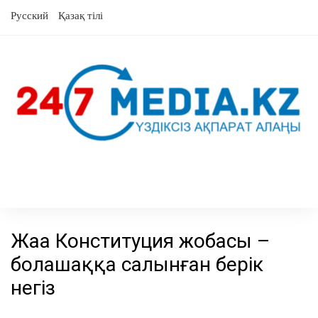
Skip
Русский
Қазақ тілі
to
content
Жаңа Конституция жобасы –
болашаққа салынған берік
негіз