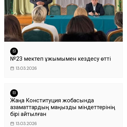
№23 мектеп ұжымымен кездесу өтті
13.03.2026
Жаңа Конституция жобасында
азаматтардың маңызды міндеттерінің
бірі айтылған
13.03.2026