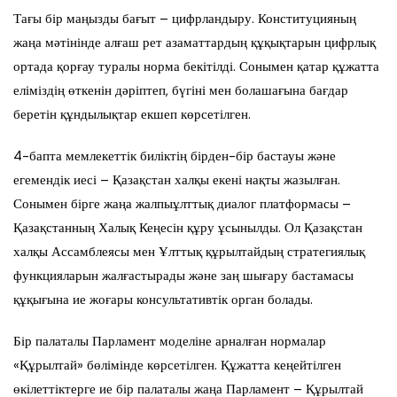
Тағы бір маңызды бағыт – цифрландыру. Конституцияның
жаңа мәтінінде алғаш рет азаматтардың құқықтарын цифрлық
ортада қорғау туралы норма бекітілді. Сонымен қатар құжатта
еліміздің өткенін дәріптеп, бүгіні мен болашағына бағдар
беретін құндылықтар екшеп көрсетілген.
4-бапта мемлекеттік биліктің бірден-бір бастауы және
егемендік иесі – Қазақстан халқы екені нақты жазылған.
Сонымен бірге жаңа жалпыұлттық диалог платформасы –
Қазақстанның Халық Кеңесін құру ұсынылды. Ол Қазақстан
халқы Ассамблеясы мен Ұлттық құрылтайдың стратегиялық
функцияларын жалғастырады және заң шығару бастамасы
құқығына ие жоғары консультативтік орган болады.
Бір палаталы Парламент моделіне арналған нормалар
«Құрылтай» бөлімінде көрсетілген. Құжатта кеңейтілген
өкілеттіктерге ие бір палаталы жаңа Парламент – Құрылтай