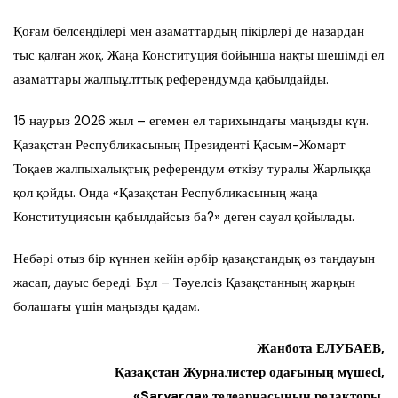
Қоғам белсенділері мен азаматтардың пікірлері де назардан
тыс қалған жоқ. Жаңа Конституция бойынша нақты шешімді ел
азаматтары жалпыұлттық референдумда қабылдайды.
15 наурыз 2026 жыл – егемен ел тарихындағы маңызды күн.
Қазақстан Республикасының Президенті Қасым-Жомарт
Тоқаев жалпыхалықтық референдум өткізу туралы Жарлыққа
қол қойды. Онда «Қазақстан Республикасының жаңа
Конституциясын қабылдайсыз ба?» деген сауал қойылады.
Небәрі отыз бір күннен кейін әрбір қазақстандық өз таңдауын
жасап, дауыс береді. Бұл – Тәуелсіз Қазақстанның жарқын
болашағы үшін маңызды қадам.
Жанбота ЕЛУБАЕВ,
Қазақстан Журналистер одағының мүшесі,
«Saryarqa» телеарнасының редакторы,