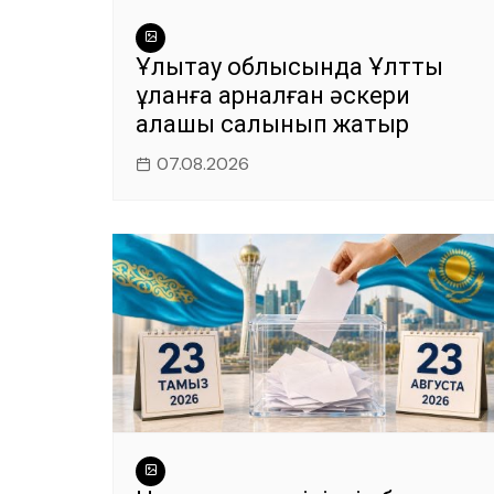
Ұлытау облысында Ұлттық
ұланға арналған әскери
қалашық салынып жатыр
07.08.2026