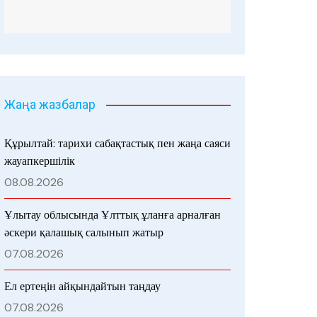
Жаңа жазбалар
Құрылтай: тарихи сабақтастық пен жаңа саяси
жауапкершілік
08.08.2026
Ұлытау облысында Ұлттық ұланға арналған
әскери қалашық салынып жатыр
07.08.2026
Ел ертеңін айқындайтын таңдау
07.08.2026