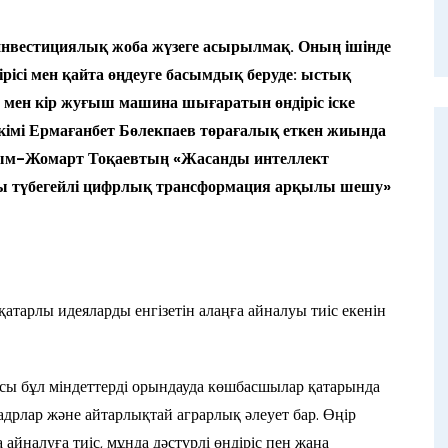
нвестициялық жоба жүзеге асырылмақ. Оның ішінде
ірісі мен қайта өңдеуге басымдық беруде: ыстық
 мен кір жуғыш машина шығаратын өндіріс іске
әкімі Ермағанбет Бөлекпаев төрағалық еткен жиында
сым-Жомарт Тоқаевтың «Жасанды интеллект
е оны түбегейлі цифрлық трансформация арқылы шешу»
атарлы идеяларды енгізетін алаңға айналуы тиіс екенін
сы бұл міндеттерді орындауда көшбасшылар қатарында
і кадрлар және айтарлықтай аграрлық әлеует бар. Өңір
йналуға тиіс, мұнда дәстүрлі өндіріс пен жаңа