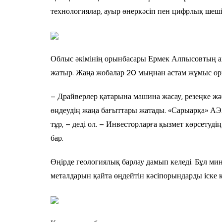
технологиялар, ауыр өнеркәсіп пен цифрлық шеші
Облыс әкімінің орынбасары Ермек Алпысовтың а
жатыр. Жаңа жобалар 20 мыңнан астам жұмыс орн
– Драйверлер қатарына машина жасау, резеңке ж
өңдеудің жаңа бағыттары жатады. «Сарыарқа» А
тұр, – деді ол. – Инвесторларға қызмет көрсетуд
бар.
Өңірде геологиялық барлау дамып келеді. Бұл ми
металдарын қайта өңдейтін кәсіпорындарды іске қ