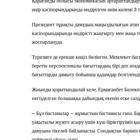
Қарағанды облысы экономикасын әртараптандыруда
өңір кәсіпорындарында өндірілген өнім көлемі 3 т
Президент тұрақты дамудың маңыздылығын атап
кәсіпорындарында өндірісті жаңғырту мен жаңа т
жоспарлануда.
Туризмге де ерекше көңіл бөлінген. Мемлекет б
беретін перспективалы бағыттардың бірі деп атад
бағыттарды дамыту бойынша қадамдар белгіленді
Жиынды қорытындылай келе, Ермағанбет Бөлекпа
негізделген болашаққа дайындық екенін еске салд
– Бұл бастамалар – жұмыстың бастамасы ғана. 
уақытылы жүзеге асыру үшін күш біріктіруіміз қа
дамуына тікелей байланысты. Сондықтан бәріміз бі
түйіндеді облыс әкімі.