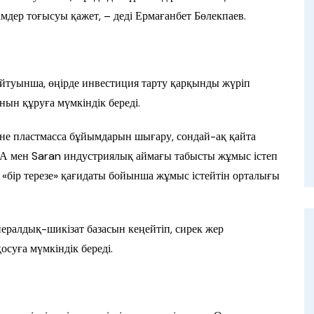
мдер тоғысуы қажет, – деді Ермағанбет Бөлекпаев.
йтуынша, өңірде инвестиция тарту қарқынды жүріп
ын құруға мүмкіндік береді.
әне пластмасса бұйымдарын шығару, сондай-ақ қайта
ЭА мен Saran индустриялық аймағы табысты жұмыс істеп
ің «бір терезе» қағидаты бойынша жұмыс істейтін орталығы
нералдық-шикізат базасын кеңейтіп, сирек жер
осуға мүмкіндік береді.