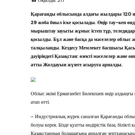
Оқылды:
217
Қарағанды облысында алдағы жылдары 120 и
29 жоба биыл іске қосылады. Өңір тау-кен өнд
мырыштау зауыты жұмыс істеп тұр, теледидар
қосылды. Бұл және басқа да мәселелер облыс 
талқыланды. Кездесу Мемлекет басшысы Қа
дәуіріндегі Қазақстан: өзекті мәселелер жән
атты Жолдауын жүзеге асыруға арналды.
Облыс әкімі Ермағанбет Бөлекпаев өңір алдыңғы қ
атап өтті.
– Индустриялық жүрек саналған Қарағанды облы
болуы керек. Бізде қуатты өндірістік база, білікт
Қазақстанның болашағына арналған зертханасына а