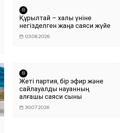
Құрылтай – халық үніне
негізделген жаңа саяси жүйе
03.08.2026
Жеті партия, бір эфир және
сайлауалды науқанның
алғашқы саяси сыны
30.07.2026