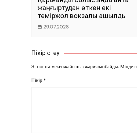
жаңғыртудан өткен екі
теміржол вокзалы ашылды
29.07.2026
Пікір үстеу
Э-пошта мекенжайыңыз жарияланбайды.
Міндетт
Пікір
*