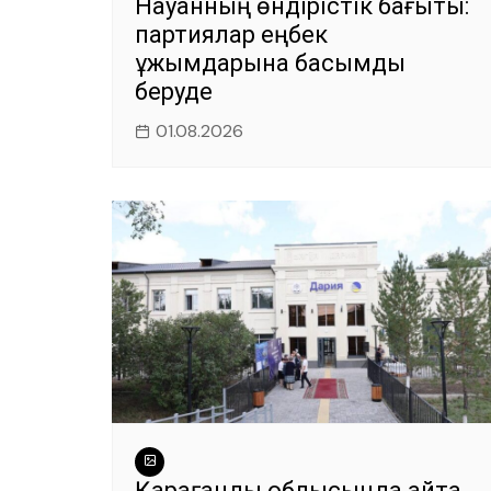
Науқанның өндірістік бағыты:
партиялар еңбек
ұжымдарына басымдық
беруде
01.08.2026
Қарағанды облысында қайта