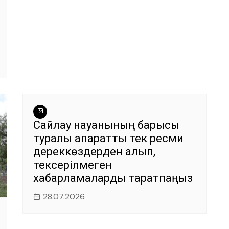
Сайлау науқанының барысы
туралы ақпаратты тек ресми
дереккөздерден алып,
тексерілмеген
хабарламаларды таратпаңыз
28.07.2026