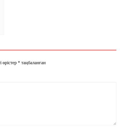
і өрістер
*
таңбаланған