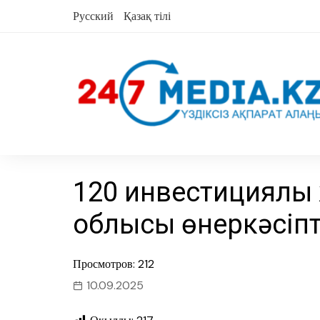
Skip
Русский
Қазақ тілі
to
content
120 инвестициялық
облысы өнеркәсіпт
Просмотров: 212
10.09.2025