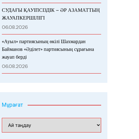
СУДАҒЫ ҚАУІПСІЗДІК – ӘР АЗАМАТТЫҢ
ЖАУАПКЕРШІЛІГІ
06.08.2026
«Ауыл» партиясының өкілі Шахмардан
Байманов «Әділет» партиясының сұрағына
жауап берді
06.08.2026
Мұрағат
Мұрағат