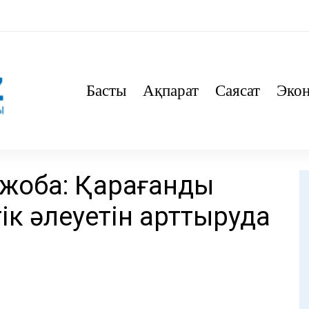
Басты
Ақпарат
Саясат
Эко
 жоба: Қарағанды
ік әлеуетін арттыруда