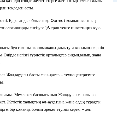
 қазірдің өзінде жетістіктерге жетіп отыр. Өткен жылы
рлн теңгеден асты.
 өтті. Қарағанды облысында Qarmet компаниясының
ехнологияларды енгізуге 1,6 трлн теңге инвестиция құю
асшысы бұл саланы экономиканы дамытуға қосымша серпін
ы. Өңірде негізгі туристік орталықтар айқындалып, жаңа
.
ев Жолдаудағы басты сын-қатер – техноцентризмге
ы.
Баршамыз Мемлекет басшысының Жолдауын сапалы әрі
жет. Жетістік халықтың әл-ауқатына және елдің тұрақты
рге, бір команда болып әрекет етуіміз керек, – деп