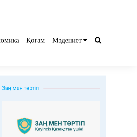
номика
Қоғам
Мәдениет
Ани
Тіл біл
Дәрі
Заң мен тәртіп