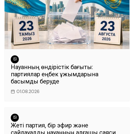
Науқанның өндірістік бағыты:
партиялар еңбек ұжымдарына
басымдық беруде
01.08.2026
Жеті партия, бір эфир және
сайлауалды науқанның алғашқы саяси