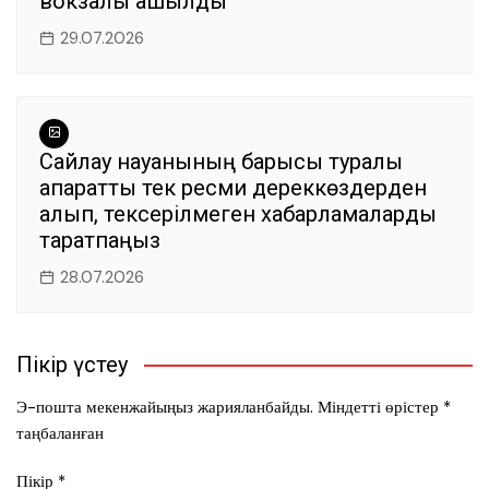
вокзалы ашылды
29.07.2026
Сайлау науқанының барысы туралы
ақпаратты тек ресми дереккөздерден
алып, тексерілмеген хабарламаларды
таратпаңыз
28.07.2026
Пікір үстеу
Э-пошта мекенжайыңыз жарияланбайды.
Міндетті өрістер
*
таңбаланған
Пікір
*