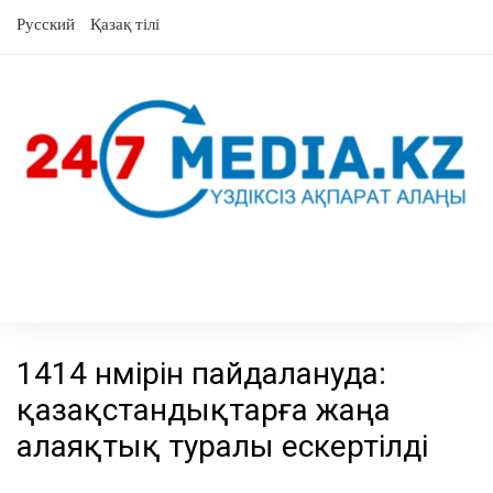
Skip
Русский
Қазақ тілі
to
content
1414 нөмірін пайдалануда:
қазақстандықтарға жаңа
алаяқтық туралы ескертілді