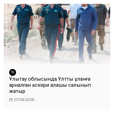
o
p
m
o
p
k
Ұлытау облысында Ұлттық ұланға
арналған әскери қалашық салынып
жатыр
07.08.2026