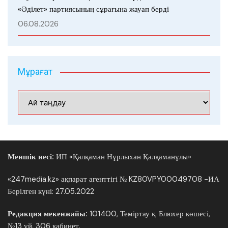
«Әділет» партиясының сұрағына жауап берді
06.08.2026
Мұрағат
Мұрағат
Меншік иесі:
ИП «Қалқаман Нұрлыхан Қалқаманұлы»
«247media.kz» ақпарат агенттігі № KZ80VPY00049708 -ИА
Берілген күні: 27.05.2022
Редакция мекенжайы:
101400, Теміртау қ. Блюхер көшесі,
№13 үй, 306 кабинет.