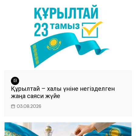
Құрылтай – халық үніне негізделген
жаңа саяси жүйе
03.08.2026