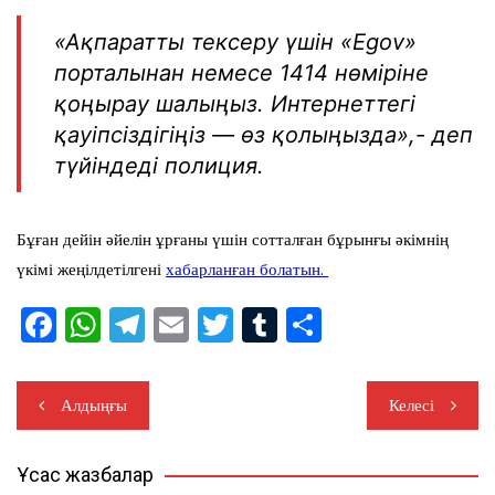
«Ақпаратты тексеру үшін «Egov»
порталынан немесе 1414 нөміріне
қоңырау шалыңыз. Интернеттегі
қауіпсіздігіңіз — өз қолыңызда»,- деп
түйіндеді полиция.
Бұған дейін әйелін ұрғаны үшін сотталған бұрынғы әкімнің
үкімі жеңілдетілгені
хабарланған болатын.
F
W
T
E
T
T
S
a
h
el
m
wi
u
h
c
at
e
ail
tt
m
ar
Жазба
Алдыңғы
Келесі
e
s
gr
er
bl
e
навигациясы
b
A
a
r
Ұқсас жазбалар