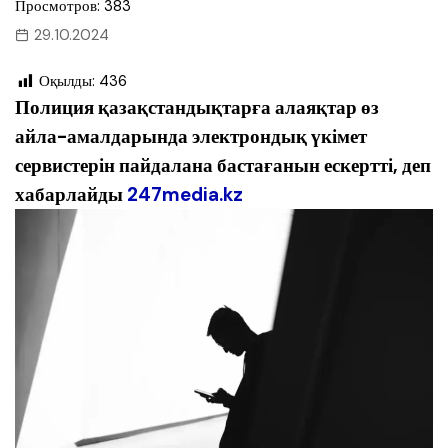
Просмотров: 383
29.10.2024
Оқылды:
436
Полиция қазақстандықтарға алаяқтар өз
айла-амалдарында электрондық үкімет
сервистерін пайдалана бастағанын ескертті, деп
хабарлайды
247media.kz