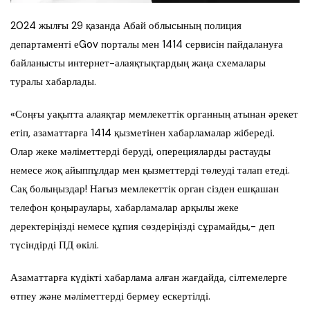
2024 жылғы 29 қазанда Абай облысының полиция
департаменті еGov порталы мен 1414 сервисін пайдалануға
байланысты интернет-алаяқтықтардың жаңа схемалары
туралы хабарлады.
«Соңғы уақытта алаяқтар мемлекеттік органның атынан әрекет
етіп, азаматтарға 1414 қызметінен хабарламалар жібереді.
Олар жеке мәліметтерді беруді, оперецияларды растауды
немесе жоқ айыппұлдар мен қызметтерді төлеуді талап етеді.
Сақ болыңыздар! Нағыз мемлекеттік орган сізден ешқашан
телефон қоңыраулары, хабарламалар арқылы жеке
деректеріңізді немесе құпия сөздеріңізді сұрамайды,- деп
түсіндірді ПД өкілі.
Азаматтарға күдікті хабарлама алған жағдайда, сілтемелерге
өтпеу және мәліметтерді бермеу ескертілді.