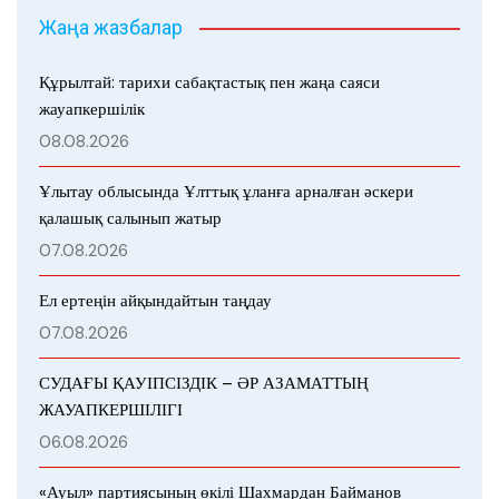
Жаңа жазбалар
Құрылтай: тарихи сабақтастық пен жаңа саяси
жауапкершілік
08.08.2026
Ұлытау облысында Ұлттық ұланға арналған әскери
қалашық салынып жатыр
07.08.2026
Ел ертеңін айқындайтын таңдау
07.08.2026
СУДАҒЫ ҚАУІПСІЗДІК – ӘР АЗАМАТТЫҢ
ЖАУАПКЕРШІЛІГІ
06.08.2026
«Ауыл» партиясының өкілі Шахмардан Байманов