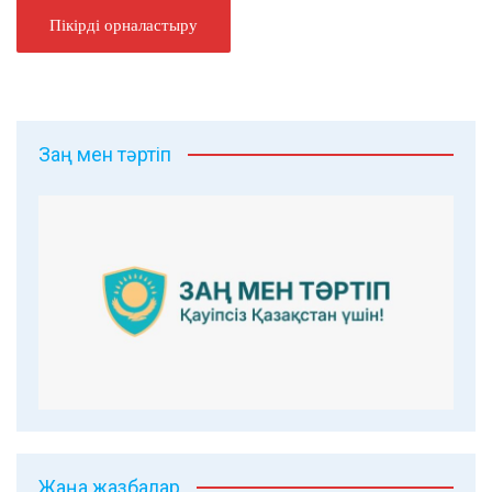
Заң мен тәртіп
Жаңа жазбалар