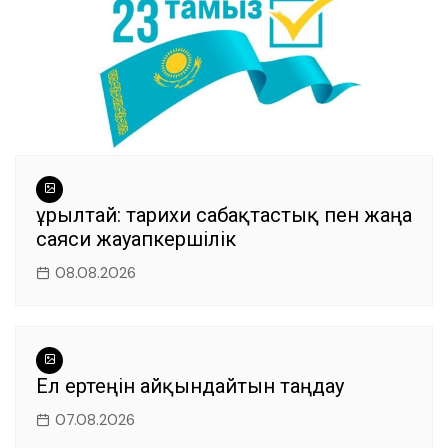
Құрылтай: тарихи сабақтастық пен жаңа
саяси жауапкершілік
08.08.2026
Ел ертеңін айқындайтын таңдау
07.08.2026