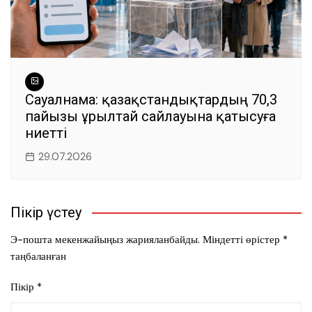
Сауалнама: қазақстандықтардың 70,3
пайызы Құрылтай сайлауына қатысуға
ниетті
29.07.2026
Пікір үстеу
Э-пошта мекенжайыңыз жарияланбайды.
Міндетті өрістер
*
таңбаланған
Пікір
*