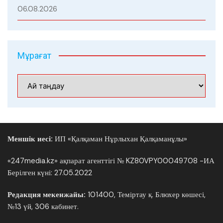
06.08.2026
Мұрағат
Мұрағат
Меншік иесі:
ИП «Қалқаман Нұрлыхан Қалқаманұлы»
«247media.kz» ақпарат агенттігі № KZ80VPY00049708 -ИА
Берілген күні: 27.05.2022
Редакция мекенжайы:
101400, Теміртау қ. Блюхер көшесі,
№13 үй, 306 кабинет.