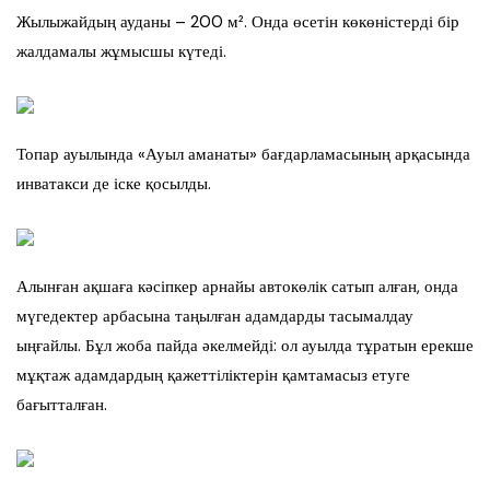
Жылыжайдың ауданы – 200 м². Онда өсетін көкөністерді бір
жалдамалы жұмысшы күтеді.
Топар ауылында «Ауыл аманаты» бағдарламасының арқасында
инватакси де іске қосылды.
Алынған ақшаға кәсіпкер арнайы автокөлік сатып алған, онда
мүгедектер арбасына таңылған адамдарды тасымалдау
ыңғайлы. Бұл жоба пайда әкелмейді: ол ауылда тұратын ерекше
мұқтаж адамдардың қажеттіліктерін қамтамасыз етуге
бағытталған.