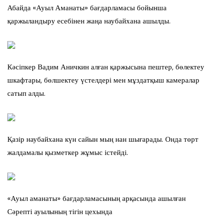
Абайда «Ауыл Аманаты» бағдарламасы бойынша
қаржыландыру есебінен жаңа наубайхана ашылды.
Кәсіпкер Вадим Аничкин алған қаржысына пештер, бөлектеу
шкафтары, бөлшектеу үстелдері мен мұздатқыш камералар
сатып алды.
Қазір наубайхана күн сайын мың нан шығарады. Онда төрт
жалдамалы қызметкер жұмыс істейді.
«Ауыл аманаты» бағдарламасының арқасында ашылған
Сәрепті ауылының тігін цехында