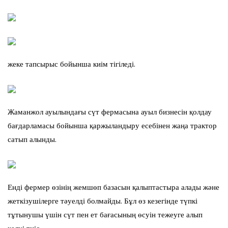
жеке тапсырыс бойынша киім тігіледі.
Жаманжол ауылындағы сүт фермасына ауыл бизнесін қолдау
бағдарламасы бойынша қаржыландыру есебінен жаңа трактор
сатып алынды.
Енді фермер өзінің жемшөп базасын қалыптастыра алады және
жеткізушілерге тәуелді болмайды. Бұл өз кезегінде түпкі
тұтынушы үшін сүт пен ет бағасының өсуін тежеуге алып