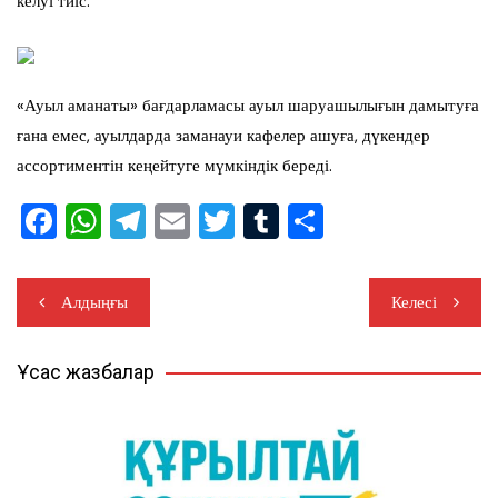
келуі тиіс.
«Ауыл аманаты» бағдарламасы ауыл шаруашылығын дамытуға
ғана емес, ауылдарда заманауи кафелер ашуға, дүкендер
ассортиментін кеңейтуге мүмкіндік береді.
F
W
T
E
T
T
S
a
h
el
m
wi
u
h
c
at
e
ail
tt
m
ar
Жазба
Алдыңғы
Келесі
e
s
gr
er
bl
e
навигациясы
b
A
a
r
Ұқсас жазбалар
o
p
m
o
p
k