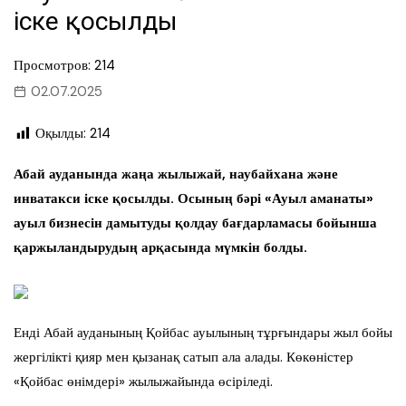
іске қосылды
Просмотров: 214
02.07.2025
Оқылды:
214
Абай ауданында жаңа жылыжай, наубайхана және
инватакси іске қосылды. Осының бәрі «Ауыл аманаты»
ауыл бизнесін дамытуды қолдау бағдарламасы бойынша
қаржыландырудың арқасында мүмкін болды.
Енді Абай ауданының Қойбас ауылының тұрғындары жыл бойы
жергілікті қияр мен қызанақ сатып ала алады. Көкөністер
«Қойбас өнімдері» жылыжайында өсіріледі.