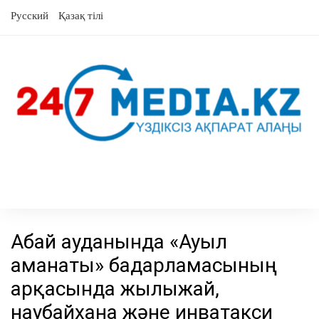
Skip
Русский
Қазақ тілі
to
content
Абай ауданында «Ауыл
аманаты» бағдарламасының
арқасында жылыжай,
наубайхана және инватакси