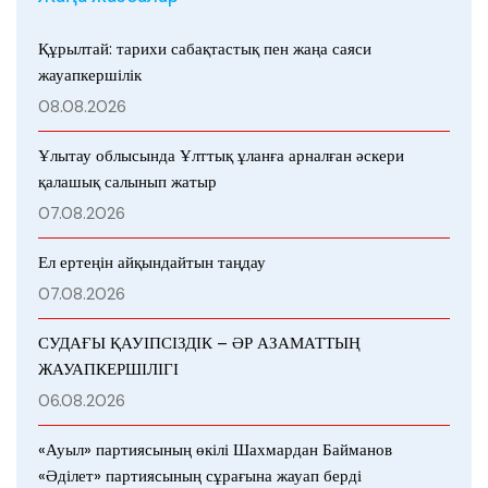
Құрылтай: тарихи сабақтастық пен жаңа саяси
жауапкершілік
08.08.2026
Ұлытау облысында Ұлттық ұланға арналған әскери
қалашық салынып жатыр
07.08.2026
Ел ертеңін айқындайтын таңдау
07.08.2026
СУДАҒЫ ҚАУІПСІЗДІК – ӘР АЗАМАТТЫҢ
ЖАУАПКЕРШІЛІГІ
06.08.2026
«Ауыл» партиясының өкілі Шахмардан Байманов
«Әділет» партиясының сұрағына жауап берді