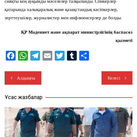
сияқты кең ауқымды мәселелер талқыланды. Спикерлер
қатарында халықаралық және қазақстандық кәсіпкерлер,
зерттеушілер, журналистер мен инфлюенсерлер де болды.
ҚР Мәдениет және ақпарат министрлігінің баспасөз
қызметі
F
W
T
E
T
T
S
a
h
el
m
wi
u
h
c
at
e
ail
tt
m
ar
Жазба
Алдыңғы
Келесі
e
s
gr
er
bl
e
навигациясы
b
A
a
r
Ұқсас жазбалар
o
p
m
o
p
k