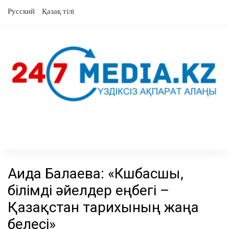
Skip
Русский
Қазақ тілі
to
content
Аида Балаева: «Көшбасшы,
білімді әйелдер еңбегі –
Қазақстан тарихының жаңа
белесі»