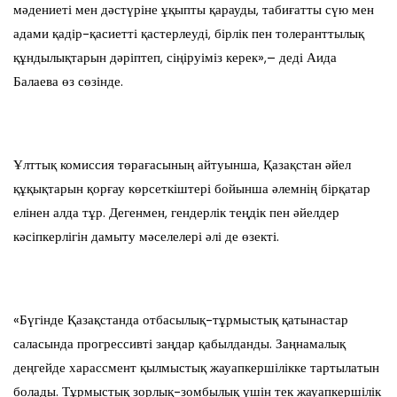
мәдениеті мен дәстүріне ұқыпты қарауды, табиғатты сүю мен
адами қадір-қасиетті қастерлеуді, бірлік пен толеранттылық
құндылықтарын дәріптеп, сіңіруіміз керек»,– деді Аида
Балаева өз сөзінде.
Ұлттық комиссия төрағасының айтуынша, Қазақстан әйел
құқықтарын қорғау көрсеткіштері бойынша әлемнің бірқатар
елінен алда тұр. Дегенмен, гендерлік теңдік пен әйелдер
кәсіпкерлігін дамыту мәселелері әлі де өзекті.
«Бүгінде Қазақстанда отбасылық-тұрмыстық қатынастар
саласында прогрессивті заңдар қабылданды. Заңнамалық
деңгейде харассмент қылмыстық жауапкершілікке тартылатын
болады. Тұрмыстық зорлық-зомбылық үшін тек жауапкершілік