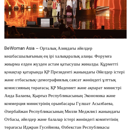
BeWoman Asia – Орталық Азиядағы әйелдер
көшбасшылығының ең ірі халықаралық алаңы. Форумға
жиырма елден жүзден астам қатысушы жиналды. Құрметті
қонақтар қатарында ҚР Президенті жанындағы Әйелдер істері
және отбасылық-демографиялық саясат жөніндегі ұлттық
комиссияның төрағасы, ҚР Мәдениет және ақпарат министрі
Аида Балаева, Қырғыз Республикасының Экономика және
коммерция министрінің орынбасары Гүлшат Асылбаева,
Әзербайжан Республикасының Милли Меджлисі жанындағы
Отбасы, әйелдер және балалар істері жөніндегі комитетінің
төрағасы Иджран Гусейнова, Өзбекстан Республикасы