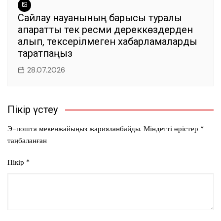
Сайлау науқанының барысы туралы
ақпаратты тек ресми дереккөздерден
алып, тексерілмеген хабарламаларды
таратпаңыз
28.07.2026
Пікір үстеу
Э-пошта мекенжайыңыз жарияланбайды.
Міндетті өрістер
*
таңбаланған
Пікір
*