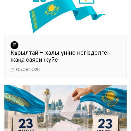
Құрылтай – халық үніне негізделген
жаңа саяси жүйе
03.08.2026