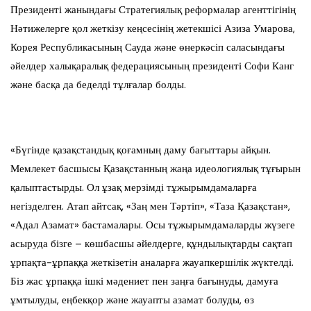
Президенті жанындағы Стратегиялық реформалар агенттігінің
Нәтижелерге қол жеткізу кеңсесінің жетекшісі Азиза Умарова,
Корея Республикасының Сауда және өнеркәсіп саласындағы
әйелдер халықаралық федерациясының президенті Софи Канг
және басқа да беделді тұлғалар болды.
«Бүгінде қазақстандық қоғамның даму бағыттары айқын.
Мемлекет басшысы Қазақстанның жаңа идеологиялық тұғырын
қалыптастырды. Ол ұзақ мерзімді тұжырымдамаларға
негізделген. Атап айтсақ, «Заң мен Тәртіп», «Таза Қазақстан»,
«Адал Азамат» бастамалары. Осы тұжырымдамаларды жүзеге
асыруда бізге – көшбасшы әйелдерге, құндылықтарды сақтап
ұрпақта-ұрпаққа жеткізетін аналарға жауапкершілік жүктелді.
Біз жас ұрпаққа ішкі мәдениет пен заңға бағынуды, дамуға
ұмтылуды, еңбекқор және жауапты азамат болуды, өз