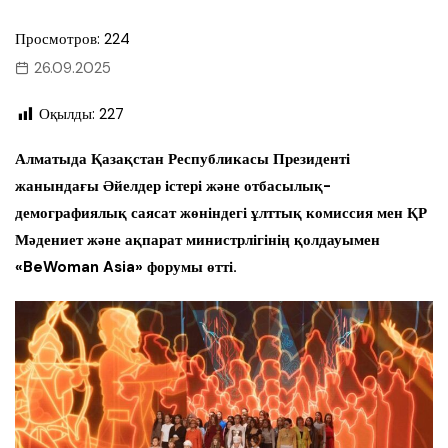
Просмотров: 224
26.09.2025
Оқылды:
227
Алматыда Қазақстан Республикасы Президенті
жанындағы Әйелдер істері және отбасылық-
демографиялық саясат жөніндегі ұлттық комиссия мен ҚР
Мәдениет және ақпарат министрлігінің қолдауымен
«BeWoman Asia» форумы өтті.