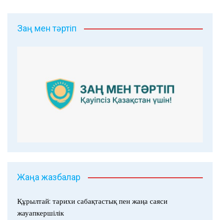
Заң мен тәртіп
Жаңа жазбалар
Құрылтай: тарихи сабақтастық пен жаңа саяси
жауапкершілік