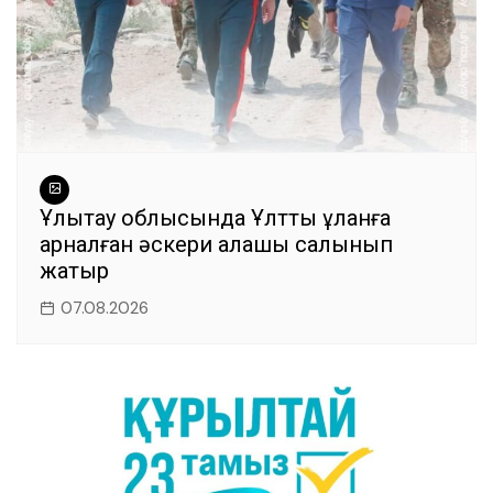
Ұлытау облысында Ұлттық ұланға
арналған әскери қалашық салынып
жатыр
07.08.2026