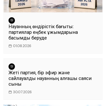
Науқанның өндірістік бағыты:
партиялар еңбек ұжымдарына
басымдық беруде
01.08.2026
Жеті партия, бір эфир және
сайлауалды науқанның алғашқы саяси
сыны
30.07.2026