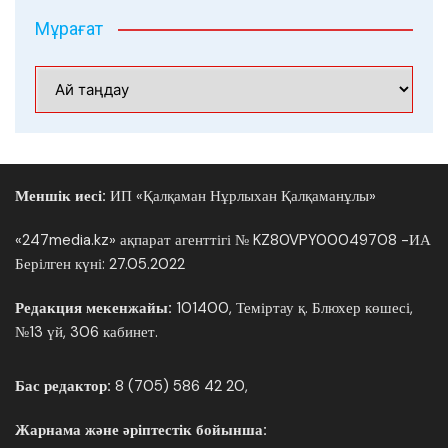
Мұрағат
Мұрағат
Меншік иесі:
ИП «Қалқаман Нұрлыхан Қалқаманұлы»
«247media.kz» ақпарат агенттігі № KZ80VPY00049708 -ИА
Берілген күні: 27.05.2022
Редакция мекенжайы:
101400, Теміртау қ. Блюхер көшесі,
№13 үй, 306 кабинет.
Бас редактор:
8 (705) 586 42 20,
Жарнама және әріптестік бойынша: