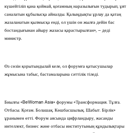
күшейтіліп қана қоймай, қоғамның наразылығын тудырып, ұят
саналатын құбылысқа айналды. Қалыңдықты ұрлау да қатаң
жазаланатын қылмысқа енді, ол үшін он жылға дейін бас
бостандығынан айыру жазасы қарастырылған», – деді
министр.
Өз сөзін қорытындылай келе, ол форумға қатысушылар
жұмысына табыс, бастамаларына сәттілік тіледі.
Биылғы «BeWoman Asia» форумы «Трансформация. Тұлға.
Отбасы. Қоғам. Болашақ. Көшбасшылық. Шабыт. Бірлік»
ұранымен өтті. Форум аясында цифрландыру, жасанды
интеллект, бизнес және отбасы институтының құндылықтары