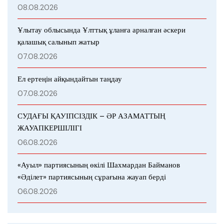
08.08.2026
Ұлытау облысында Ұлттық ұланға арналған әскери
қалашық салынып жатыр
07.08.2026
Ел ертеңін айқындайтын таңдау
07.08.2026
СУДАҒЫ ҚАУІПСІЗДІК – ӘР АЗАМАТТЫҢ
ЖАУАПКЕРШІЛІГІ
06.08.2026
«Ауыл» партиясының өкілі Шахмардан Байманов
«Әділет» партиясының сұрағына жауап берді
06.08.2026